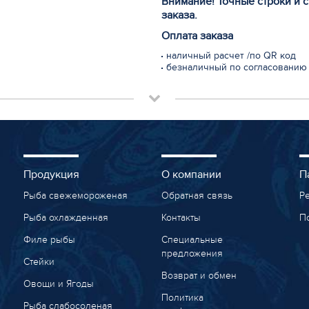
Внимание! Точные строки и 
заказа.
Оплата заказа
наличный расчет /по QR код
безналичный по согласованию
Продукция
О компании
П
Рыба свежемороженая
Обратная связь
Р
Рыба охлажденная
Контакты
П
Филе рыбы
Специальные
предложения
Стейки
Возврат и обмен
Овощи и Ягоды
Политика
Рыба слабосоленая