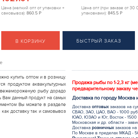
Цена (мелкий опт от упаковки +
Цена опт (при заказе от 30
самовывоз):
860.5
P
упаковками):
845.5
P
БЫСТРЫЙ ЗАКАЗ
В КОРЗИНУ
е
жно купить оптом и в розницу.
Продажа рыбы по 1-2,3 кг (м
ся продуктом аквакультурных
предварительному заказу че
 свежемороженую рыбу дорадо
Доставка по городу Москва 
ь Вам данный продукт на самых
тиментом Вы можете в разделе
Доставка
оптовых
заказов на су
 как доставку так и самовывоз
СВАО, ЗАО, ЦАО, ВАО - 1000 руб
ЮАО, ЮЗАО и Юг, Восток - 1500 
Московская и др. области - зав
Доставка
розничных
заказов на 
По Москве в пределах МКАД - 50