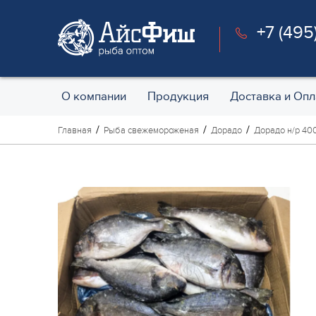
+7 (495
О компании
Продукция
Доставка и Опл
Главная
Рыба свежемороженая
Дорадо
Дорадо н/р 400