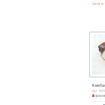
Цена от 
Камбал
арт. 00
фасо