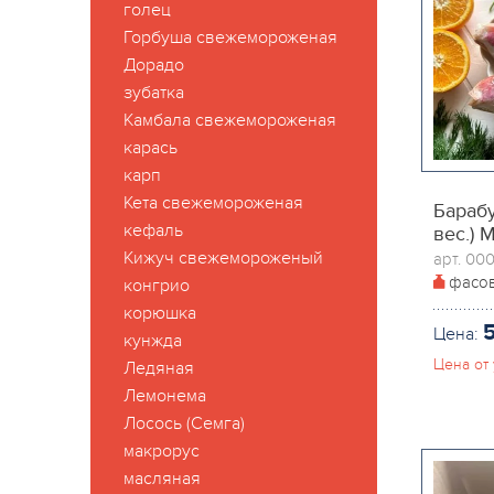
голец
Горбуша свежемороженая
Дорадо
зубатка
Камбала свежемороженая
карась
карп
Кета свежемороженая
Барабу
кефаль
вес.) 
Кижуч свежемороженый
арт. 00
фасо
конгрио
корюшка
5
Цена:
кунжда
Цена от 
Ледяная
Лемонема
Лосось (Семга)
макрорус
масляная