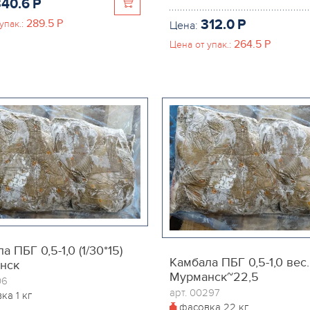
340.6
P
312.0
P
289.5
P
упак.:
Цена:
264.5
P
Цена от упак.:
а ПБГ 0,5-1,0 (1/30*15)
Камбала ПБГ 0,5-1,0 вес.
нск
Мурманск~22,5
06
арт. 00297
вка
1 кг
фасовка
22 кг