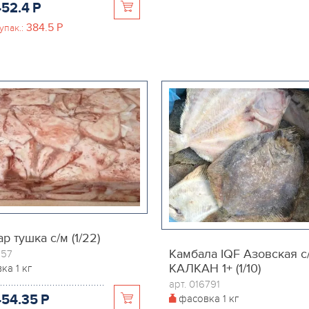
452.4
P
384.5
P
упак.:
р тушка с/м (1/22)
Камбала IQF Азовская с/
657
КАЛКАН 1+ (1/10)
вка
1 кг
арт. 016791
454.35
P
фасовка
1 кг