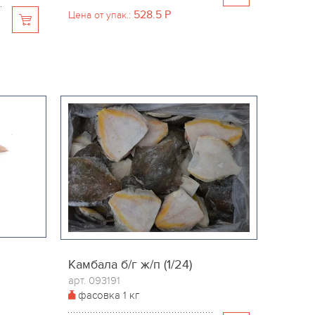
528.5
P
Цена от упак.:
Камбала б/г ж/п (1/24)
арт. 093191
фасовка
1 кг