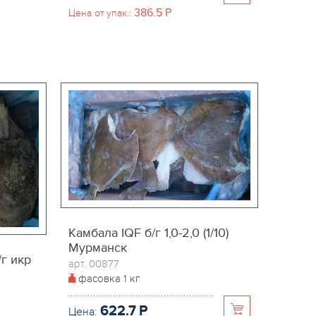
386.5
P
Цена от упак.:
Камбала IQF б/г 1,0-2,0 (1/10)
Мурманск
г икр
арт. 00877
фасовка
1 кг
622.7
P
Цена: