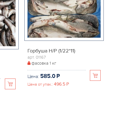
Горбуша Н/Р (1/22*11)
арт. 01167
фасовка
1 кг
585.0
P
Цена:
496.5
P
Цена от упак.: