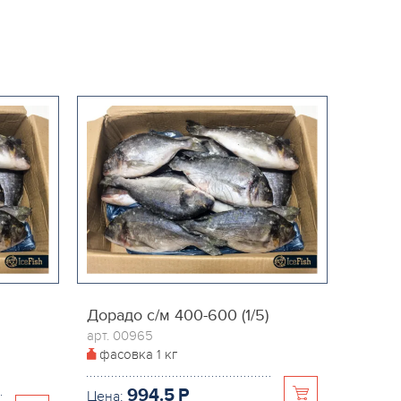
Дорадо с/м 400-600 (1/5)
арт. 00965
фасовка
1 кг
994.5
P
Цена: