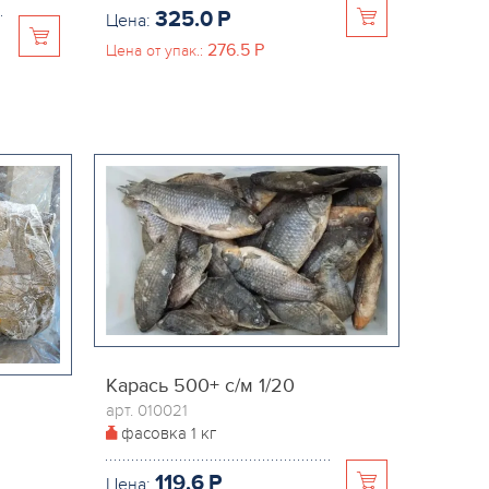
325.0
P
Цена:
276.5
P
Цена от упак.:
Карась 500+ с/м 1/20
арт. 010021
фасовка
1 кг
119.6
P
Цена: