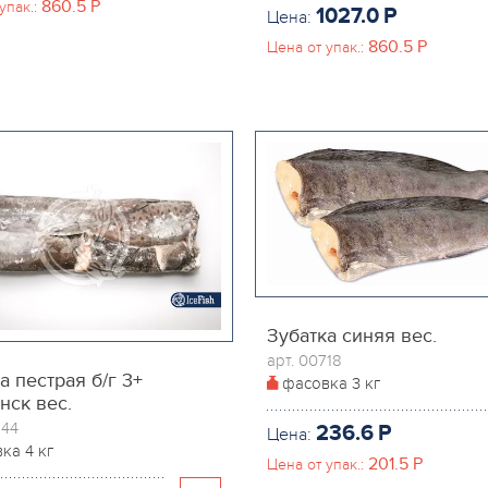
860.5
P
упак.:
1027.0
P
Цена:
860.5
P
Цена от упак.:
Зубатка синяя вес.
арт. 00718
а пестрая б/г 3+
фасовка
3 кг
нск вес.
644
236.6
P
Цена:
вка
4 кг
201.5
P
Цена от упак.: