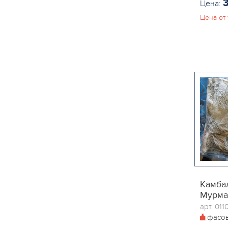
Цена:
Цена от 
Камбал
Мурма
арт. 011
фасо