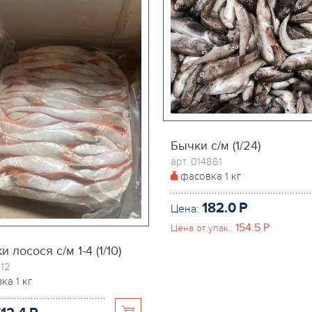
Бычки с/м (1/24)
арт. 014861
фасовка
1 кг
182.0
P
Цена:
154.5
P
Цена от упак.:
 лосося с/м 1-4 (1/10)
612
вка
1 кг