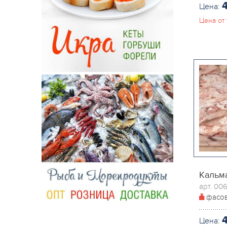
Цена:
щука
сельдь
Цена от 
другая
скумбрия
судак
треска
форель
Кальма
арт. 00
фасо
Цена: