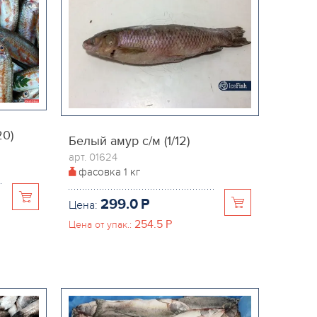
20)
Белый амур с/м (1/12)
арт. 01624
фасовка
1 кг
299.0
P
Цена:
254.5
P
Цена от упак.: