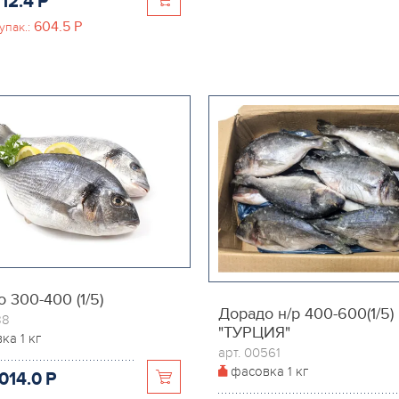
12.4
P
604.5
P
упак.:
 300-400 (1/5)
Дорадо н/р 400-600(1/5)
88
"ТУРЦИЯ"
вка
1 кг
арт. 00561
фасовка
1 кг
014.0
P