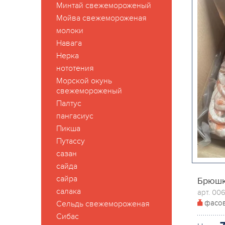
Минтай свежемороженый
Мойва свежемороженая
молоки
Навага
Нерка
нототения
Морской окунь
свежемороженый
Палтус
пангасиус
Пикша
Путассу
сазан
сайда
сайра
Брюшки
салака
арт. 00
фасо
Сельдь свежемороженая
Сибас