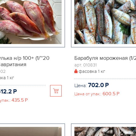
лька н/р 100+ (1/~20
Барабуля мороженая (1/
Мавритания
арт. 010831
002
фасовка
1 кг
вка
1 кг
702.0
P
Цена:
12.2
P
600.5
P
Цена от упак.:
435.5
P
упак.: