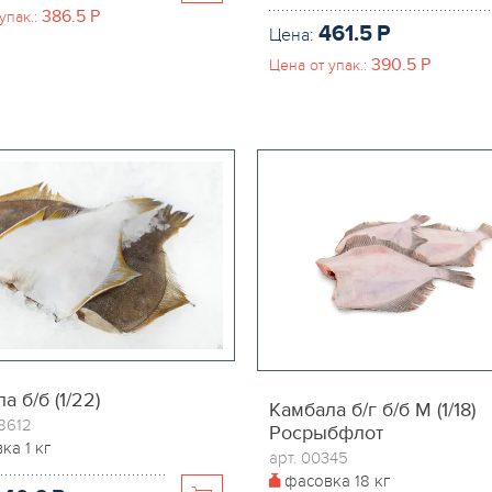
386.5
P
упак.:
461.5
P
Цена:
390.5
P
Цена от упак.:
а б/б (1/22)
Камбала б/г б/б М (1/18)
18612
Росрыбфлот
вка
1 кг
арт. 00345
фасовка
18 кг