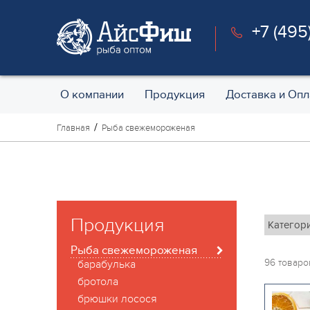
+7 (495
О компании
Продукция
Доставка и Опл
Главная
Рыба свежемороженая
Продукция
Рыба свежемороженая
96 товаро
барабулька
бротола
брюшки лосося