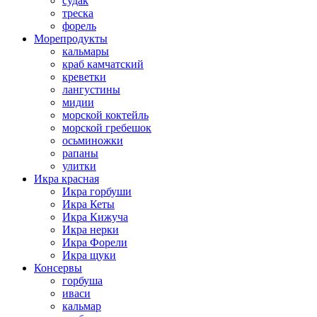
судак
треска
форель
Морепродукты
кальмары
краб камчатский
креветки
лангустины
мидии
морской коктейль
морской гребешок
осьминожки
рапаны
улитки
Икра красная
Икра горбуши
Икра Кеты
Икра Кижуча
Икра нерки
Икра Форели
Икра щуки
Консервы
горбуша
иваси
кальмар