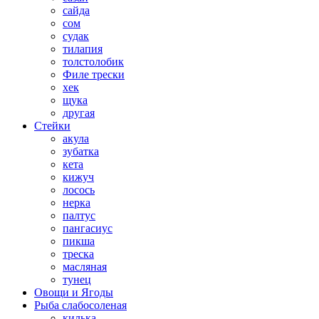
сайда
сом
судак
тилапия
толстолобик
Филе трески
хек
щука
другая
Стейки
акула
зубатка
кета
кижуч
лосось
нерка
палтус
пангасиус
пикша
треска
масляная
тунец
Овощи и Ягоды
Рыба слабосоленая
килька