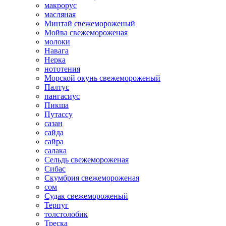
макрорус
масляная
Минтай свежемороженый
Мойва свежемороженая
молоки
Навага
Нерка
нототения
Морской окунь свежемороженый
Палтус
пангасиус
Пикша
Путассу
сазан
сайда
сайра
салака
Сельдь свежемороженая
Сибас
Скумбрия свежемороженая
сом
Судак свежемороженый
Терпуг
толстолобик
Треска