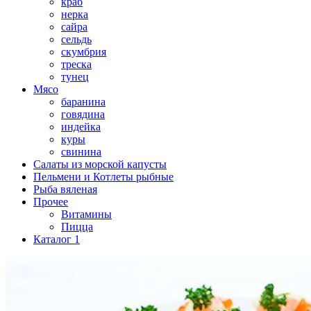
краб
нерка
сайра
сельдь
скумбрия
треска
тунец
Мясо
баранина
говядина
индейка
куры
свинина
Салаты из морской капусты
Пельмени и Котлеты рыбные
Рыба вяленая
Прочее
Витамины
Пицца
Каталог 1