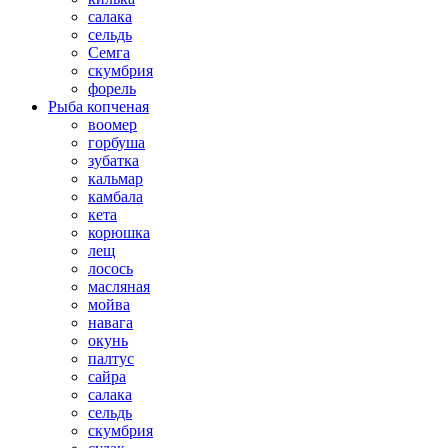
салака
сельдь
Семга
скумбрия
форель
Рыба копченая
воомер
горбуша
зубатка
кальмар
камбала
кета
корюшка
лещ
лосось
масляная
мойва
навага
окунь
палтус
сайра
салака
сельдь
скумбрия