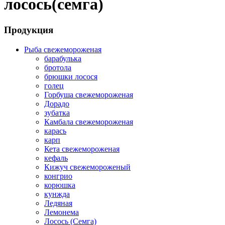
лосось(семга)
Продукция
Рыба свежемороженая
барабулька
бротола
брюшки лосося
голец
Горбуша свежемороженая
Дорадо
зубатка
Камбала свежемороженая
карась
карп
Кета свежемороженая
кефаль
Кижуч свежемороженый
конгрио
корюшка
кунжда
Ледяная
Лемонема
Лосось (Семга)