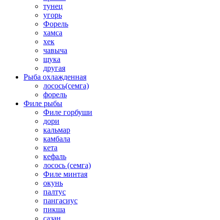
тунец
угорь
Форель
хамса
хек
чавыча
щука
другая
Рыба охлажденная
лосось(семга)
форель
Филе рыбы
Филе горбуши
дори
кальмар
камбала
кета
кефаль
лосось (семга)
Филе минтая
окунь
палтус
пангасиус
пикша
сазан