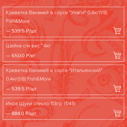
Креветка Ванамей в соусе "Унаги" 0,4кг(1/8)
Fish&More
539.5
P/шт
Шейка с/м вес.~4кг
650.0
P/кг
Креветка Ванамей в соусе "Итальянский"
0,4кг(1/8) Fish&More
539.5
P/шт
Икра Щуки стекло 113гр. (1/45)
884.0
P/шт