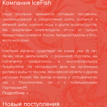
Компания IceFish
Наша компания занимается оптовыми поставками:
свежемороженой и слабосоленой рыбы, копченой и
вяленой рыбы, красной икры и других морепродуктов.
Мы предлагаем морепродукты оптом от лучших
промысловых компаний России, Западной Европы и Юго-
восточной Азии.
Компания АйсФиш существует на рынке уже 16 лет.
Начав свою деятельность с розничной торговли, мы
постепенно превратились в многопрофильное
предприятие. На сегодняшний день мы организуем
доставку рыбы по Москве, Московской области и другим
регионам России. Мы всегда открыты к сотрудничеству
как с Покупателями, так и с потенциальными
Партнерами.
Подробнее
Новые поступления