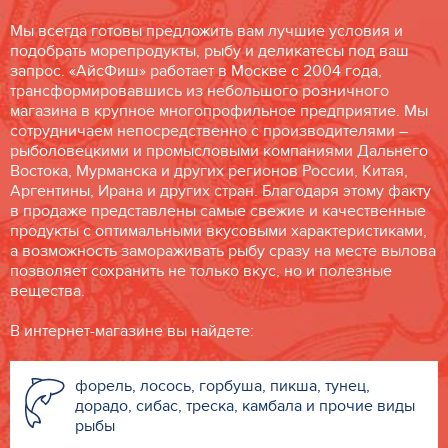
Мы всегда готовы предложить вам лучшие условия и
подобрать морепродукты, рыбу и деликатесы под ваш
запрос. «АйсФиш» работает в Москве с 2004 года,
трансформировавшись из небольшого розничного
магазина в крупное многопрофильное предприятие. Мы
сотрудничаем непосредственно с производителями –
рыболовецкими и промысловыми компаниями Дальнего
Востока, Мурманска и других регионов России, Китая,
Аргентины, Ирана и других стран. Благодаря этому факту
в продаже представлены самые свежие и качественные
продукты с оптимальными вкусовыми характеристиками,
а возможность замораживать рыбу сразу на месте вылова
позволяет сохранить не только вкус, но и полезные
вещества.
В интернет-магазине вы найдете:
форель, лосось, горбуша, пикша, тунец,
дорадо, сибас, треска, камбала и прочие виды
рыбы