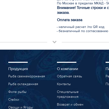
По Москве в пределах МКАД - 50
Внимание! Точные строки и 
заказа.
Оплата заказа
наличный расчет /по QR код
безналичный по согласованию
Продукция
О компании
П
Рыба свежемороженая
Обратная связь
Р
Рыба охлажденная
Контакты
П
Филе рыбы
Специальные
предложения
Стейки
Возврат и обмен
Овощи и Ягоды