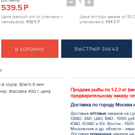
доставка):
539.5
P
Цена (мелкий опт от упаковки +
Цена опт (при заказе от 30
самовывоз):
458.5
P
упаковками):
444.5
P
БЫСТРЫЙ ЗАКАЗ
В КОРЗИНУ
е
в соусе. Всего 6 мин
Продажа рыбы по 1-2,3 кг (м
ир. Фасовка 400 г, цена
предварительному заказу че
Доставка по городу Москва 
Доставка
оптовых
заказов на су
СВАО, ЗАО, ЦАО, ВАО - 1000 руб
ЮАО, ЮЗАО и Юг, Восток - 1500 
Московская и др. области - зав
Доставка
розничных
заказов на 