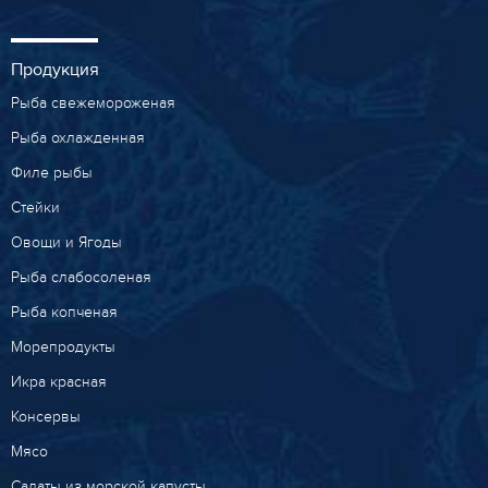
Продукция
Рыба свежемороженая
Рыба охлажденная
Филе рыбы
Стейки
Овощи и Ягоды
Рыба слабосоленая
Рыба копченая
Морепродукты
Икра красная
Консервы
Мясо
Салаты из морской капусты