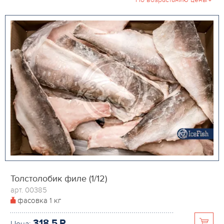
Толстолобик филе (1/12)
арт. 00385
фасовка
1 кг
318.5
P