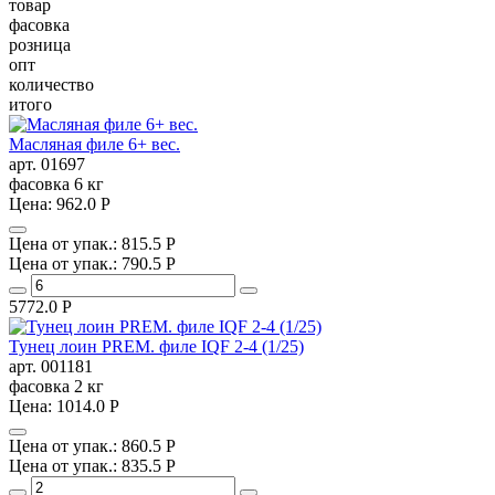
товар
фасовка
розница
опт
количество
итого
Масляная филе 6+ вес.
арт. 01697
фасовка
6 кг
Цена:
962.0
P
Цена от упак.:
815.5
P
Цена от упак.:
790.5
P
5772.0
Р
Тунец лоин PREM. филе IQF 2-4 (1/25)
арт. 001181
фасовка
2 кг
Цена:
1014.0
P
Цена от упак.:
860.5
P
Цена от упак.:
835.5
P