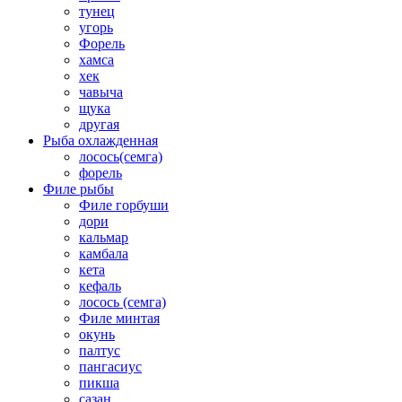
тунец
угорь
Форель
хамса
хек
чавыча
щука
другая
Рыба охлажденная
лосось(семга)
форель
Филе рыбы
Филе горбуши
дори
кальмар
камбала
кета
кефаль
лосось (семга)
Филе минтая
окунь
палтус
пангасиус
пикша
сазан