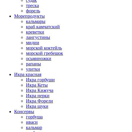
судак
треска
форель
Морепродукты
кальмары
краб камчатский
креветки
лангустины
мидии
морской коктейль
морской гребешок
осьминожки
рапаны
улитки
Икра красная
Икра горбуши
Икра Кеты
Икра Кижуча
Икра нерки
Икра Форели
Икра щуки
Консервы
горбуша
иваси
кальмар