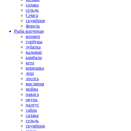
салака
сельдь
Семга
скумбрия
форель
Рыба копченая
воомер
горбуша
зубатка
кальмар
камбала
кета
корюшка
лещ
лосось
масляная
мойва
навага
окунь
палтус
сайра
салака
сельдь
скумбрия