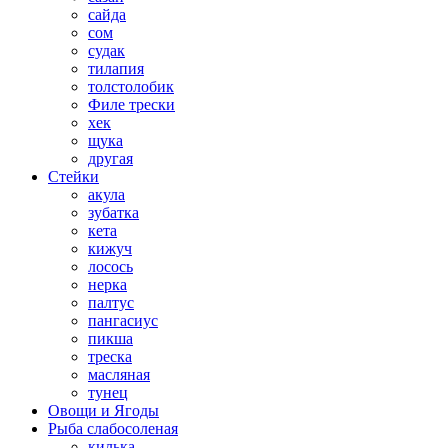
сайда
сом
судак
тилапия
толстолобик
Филе трески
хек
щука
другая
Стейки
акула
зубатка
кета
кижуч
лосось
нерка
палтус
пангасиус
пикша
треска
масляная
тунец
Овощи и Ягоды
Рыба слабосоленая
килька