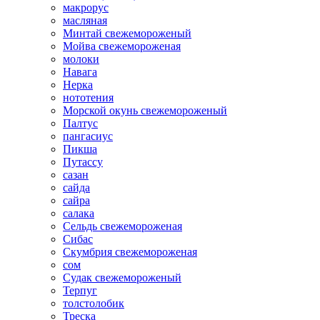
макрорус
масляная
Минтай свежемороженый
Мойва свежемороженая
молоки
Навага
Нерка
нототения
Морской окунь свежемороженый
Палтус
пангасиус
Пикша
Путассу
сазан
сайда
сайра
салака
Сельдь свежемороженая
Сибас
Скумбрия свежемороженая
сом
Судак свежемороженый
Терпуг
толстолобик
Треска