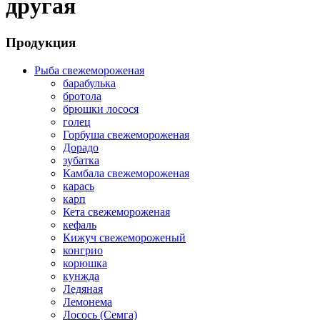
другая
Продукция
Рыба свежемороженая
барабулька
бротола
брюшки лосося
голец
Горбуша свежемороженая
Дорадо
зубатка
Камбала свежемороженая
карась
карп
Кета свежемороженая
кефаль
Кижуч свежемороженый
конгрио
корюшка
кунжда
Ледяная
Лемонема
Лосось (Семга)