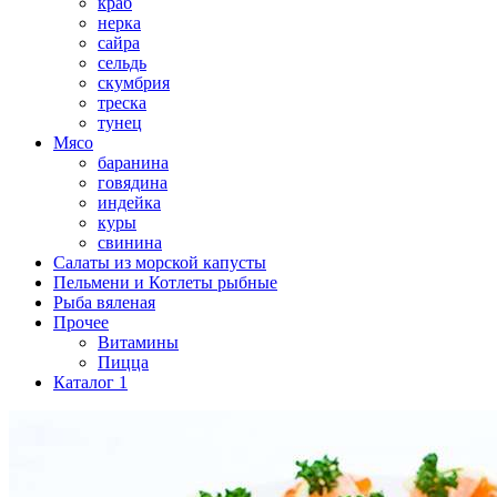
краб
нерка
сайра
сельдь
скумбрия
треска
тунец
Мясо
баранина
говядина
индейка
куры
свинина
Салаты из морской капусты
Пельмени и Котлеты рыбные
Рыба вяленая
Прочее
Витамины
Пицца
Каталог 1