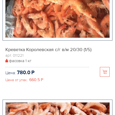
Креветка Королевская с/г в/м 20/30 (1/5)
арт. 011221
фасовка
1 кг
780.0
P
Цена:
660.5
P
Цена от упак.: