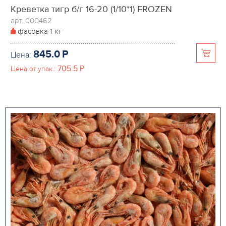
Креветка тигр б/г 16-20 (1/10*1) FROZEN
арт. 000462
фасовка
1 кг
845.0
P
Цена:
705.5
P
Цена от упак.: