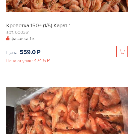
Креветка 150+ (1/5) Карат 1
арт. 000361
фасовка
1 кг
559.0
P
Цена:
474.5
P
Цена от упак.: