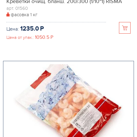
Креветки очищ. бланш. 200/300 (1/10*1) RISMA
арт. 01560
фасовка
1 кг
1235.0
P
Цена:
1050.5
P
Цена от упак.: