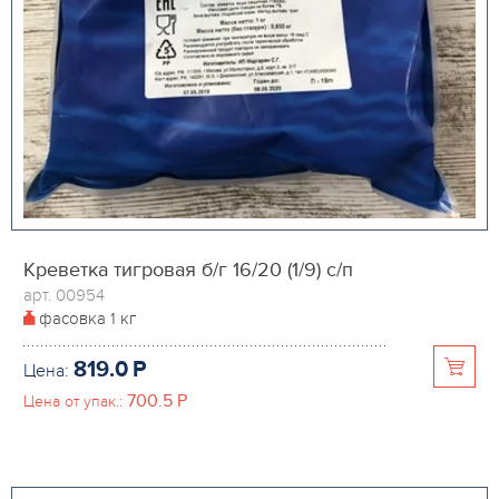
Креветка тигровая б/г 16/20 (1/9) с/п
арт. 00954
фасовка
1 кг
819.0
P
Цена:
700.5
P
Цена от упак.: