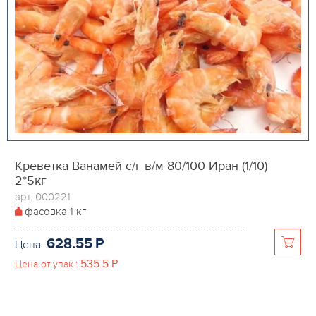
Креветка Ванамей с/г в/м 80/100 Иран (1/10)
2*5кг
арт. 000221
фасовка
1 кг
628.55
P
Цена:
535.5
P
Цена от упак.: