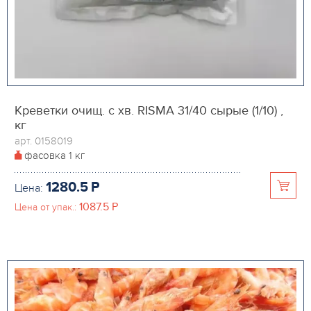
Креветки очищ. с хв. RISMA 31/40 сырые (1/10) ,
кг
арт. 0158019
фасовка
1 кг
1280.5
P
Цена:
1087.5
P
Цена от упак.: