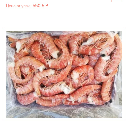
550.5
P
Цена от упак.: