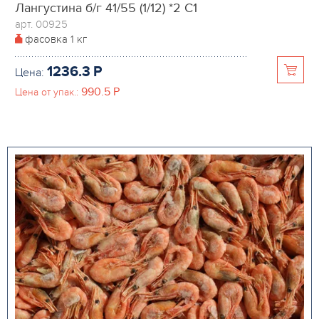
Лангустина б/г 41/55 (1/12) *2 С1
арт. 00925
фасовка
1 кг
1236.3
P
Цена:
990.5
P
Цена от упак.: