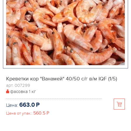
Креветки кор "Ванамей" 40/50 с/г в/м IQF (1/5)
арт. 007299
фасовка
1 кг
663.0
P
Цена:
560.5
P
Цена от упак.: