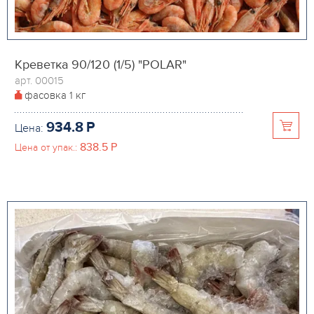
Креветка 90/120 (1/5) "POLAR"
арт. 00015
фасовка
1 кг
934.8
P
Цена:
838.5
P
Цена от упак.: