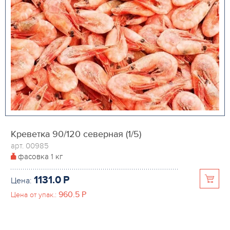
Креветка 90/120 северная (1/5)
арт. 00985
фасовка
1 кг
1131.0
P
Цена:
960.5
P
Цена от упак.: