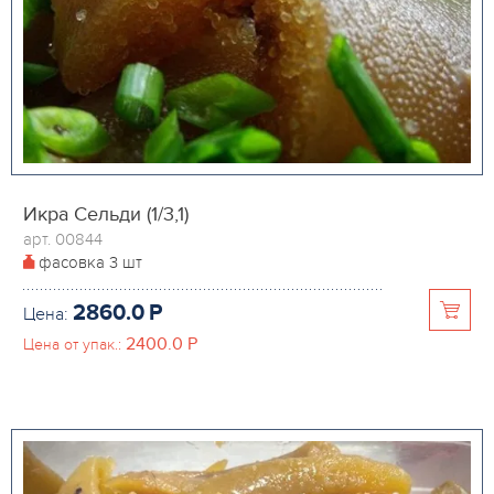
Икра Сельди (1/3,1)
арт. 00844
фасовка
3 шт
2860.0
P
Цена:
2400.0
P
Цена от упак.: