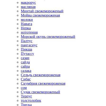
макрорус
масляная
Минтай свежемороженый
Мойва свежемороженая
молоки
Навага
Нерка
нототения
Морской окунь свежемороженый
Палтус
пангасиус
Пикша
Путассу
сазан
сайда
сайра
салака
Сельдь свежемороженая
Сибас
Скумбрия свежемороженая
сом
Судак свежемороженый
Терпуг
толстолобик
Треска