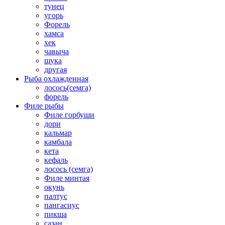
тунец
угорь
Форель
хамса
хек
чавыча
щука
другая
Рыба охлажденная
лосось(семга)
форель
Филе рыбы
Филе горбуши
дори
кальмар
камбала
кета
кефаль
лосось (семга)
Филе минтая
окунь
палтус
пангасиус
пикша
сазан