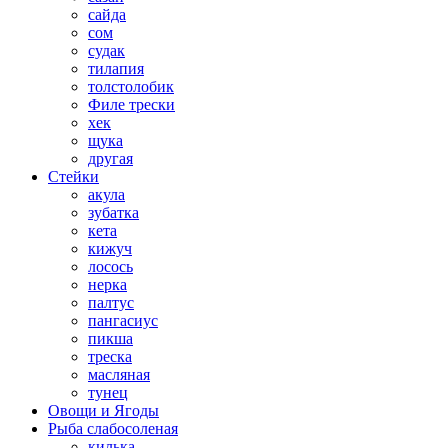
сайда
сом
судак
тилапия
толстолобик
Филе трески
хек
щука
другая
Стейки
акула
зубатка
кета
кижуч
лосось
нерка
палтус
пангасиус
пикша
треска
масляная
тунец
Овощи и Ягоды
Рыба слабосоленая
килька