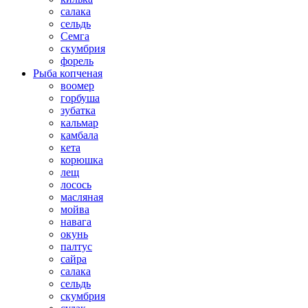
салака
сельдь
Семга
скумбрия
форель
Рыба копченая
воомер
горбуша
зубатка
кальмар
камбала
кета
корюшка
лещ
лосось
масляная
мойва
навага
окунь
палтус
сайра
салака
сельдь
скумбрия