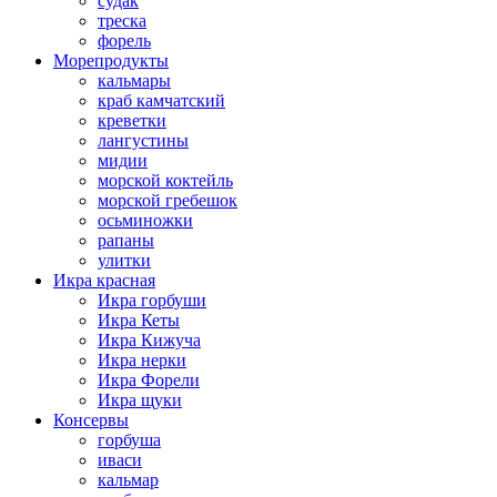
судак
треска
форель
Морепродукты
кальмары
краб камчатский
креветки
лангустины
мидии
морской коктейль
морской гребешок
осьминожки
рапаны
улитки
Икра красная
Икра горбуши
Икра Кеты
Икра Кижуча
Икра нерки
Икра Форели
Икра щуки
Консервы
горбуша
иваси
кальмар