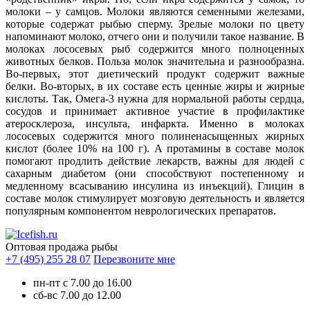
молоки – у самцов. Молоки являются семенными железами,
которые содержат рыбью сперму. Зрелые молоки по цвету
напоминают молоко, отчего они и получили такое название. В
молоках лососевых рыб содержится много полноценных
животных белков. Польза молок значительна и разнообразна.
Во-первых, этот диетический продукт содержит важные
белки. Во-вторых, в их составе есть ценные жиры и жирные
кислоты. Так, Омега-3 нужна для нормальной работы сердца,
сосудов и принимает активное участие в профилактике
атеросклероза, инсульта, инфаркта. Именно в молоках
лососевых содержится много полиненасыщенных жирных
кислот (более 10% на 100 г). А протамины в составе молок
помогают продлить действие лекарств, важны для людей с
сахарным диабетом (они способствуют постепенному и
медленному всасыванию инсулина из инъекций). Глицин в
составе молок стимулирует мозговую деятельность и является
популярным компонентом неврологических препаратов.
Оптовая продажа рыбы
+7 (495) 255 28 07
Перезвоните мне
пн-пт с 7.00 до 16.00
сб-вс 7.00 до 12.00