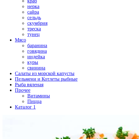
краб
нерка
сайра
сельдь
скумбрия
треска
тунец
Мясо
баранина
говядина
индейка
куры
свинина
Салаты из морской капусты
Пельмени и Котлеты рыбные
Рыба вяленая
Прочее
Витамины
Пицца
Каталог 1