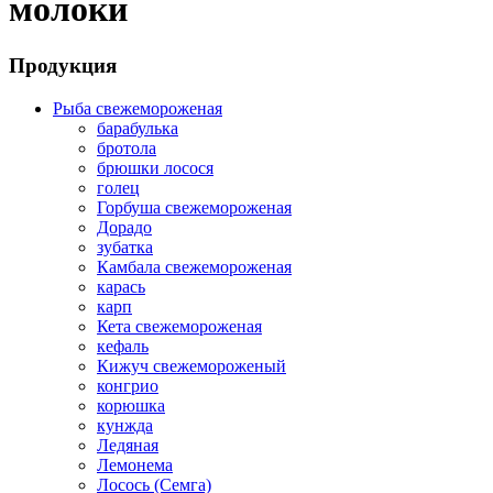
молоки
Продукция
Рыба свежемороженая
барабулька
бротола
брюшки лосося
голец
Горбуша свежемороженая
Дорадо
зубатка
Камбала свежемороженая
карась
карп
Кета свежемороженая
кефаль
Кижуч свежемороженый
конгрио
корюшка
кунжда
Ледяная
Лемонема
Лосось (Семга)