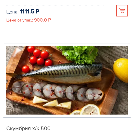
1111.5
P
Цена:
900.0
P
Цена от упак.:
Скумбрия х/к 500+