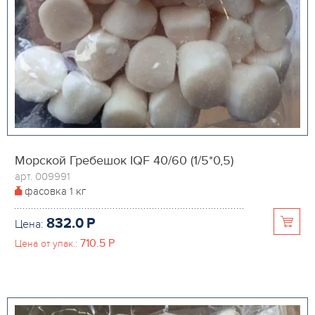
Морской Гребешок IQF 40/60 (1/5*0,5)
арт. 009991
фасовка
1 кг
832.0
P
Цена:
710.5
P
Цена от упак.: