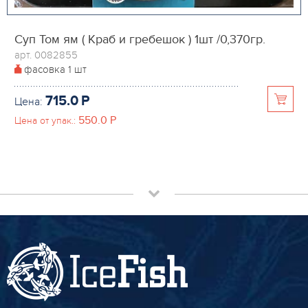
Суп Том ям ( Краб и гребешок ) 1шт /0,370гр.
арт. 0082855
фасовка
1 шт
715.0
P
Цена:
550.0
P
Цена от упак.: