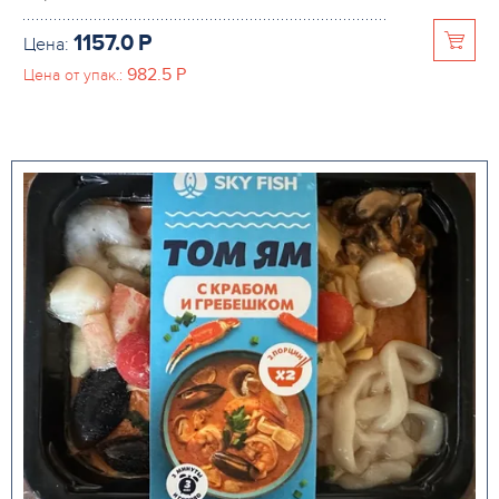
1157.0
P
Цена:
982.5
P
Цена от упак.: