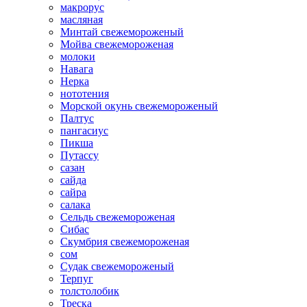
макрорус
масляная
Минтай свежемороженый
Мойва свежемороженая
молоки
Навага
Нерка
нототения
Морской окунь свежемороженый
Палтус
пангасиус
Пикша
Путассу
сазан
сайда
сайра
салака
Сельдь свежемороженая
Сибас
Скумбрия свежемороженая
сом
Судак свежемороженый
Терпуг
толстолобик
Треска