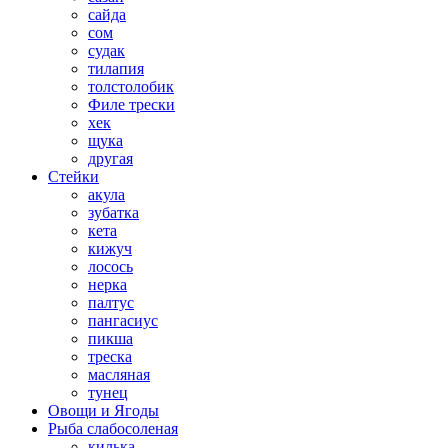
сайда
сом
судак
тилапия
толстолобик
Филе трески
хек
щука
другая
Стейки
акула
зубатка
кета
кижуч
лосось
нерка
палтус
пангасиус
пикша
треска
масляная
тунец
Овощи и Ягоды
Рыба слабосоленая
килька