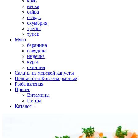
краб
нерка
сайра
сельдь
скумбрия
треска
тунец
Мясо
баранина
говядина
индейка
куры
свинина
Салаты из морской капусты
Пельмени и Котлеты рыбные
Рыба вяленая
Прочее
Витамины
Пицца
Каталог 1