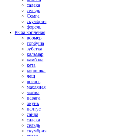
салака
сельдь
Семга
скумбрия
форель
Рыба копченая
воомер
горбуша
зубатка
кальмар
камбала
кета
корюшка
лещ
лосось
масляная
мойва
навага
окунь
палтус
сайра
салака
сельдь
скумбрия