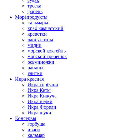
судак
треска
форель
Морепродукты
кальмары
краб камчатский
креветки
лангустины
мидии
морской коктейль
морской гребешок
осьминожки
рапаны
улитки
Икра красная
Икра горбуши
Икра Кеты
Икра Кижуча
Икра нерки
Икра Форели
Икра щуки
Консервы
горбуша
иваси
кальмар