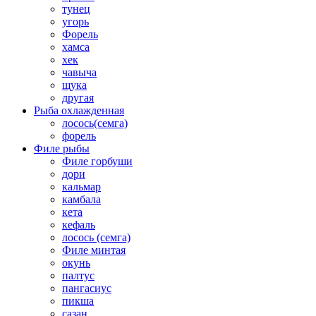
тунец
угорь
Форель
хамса
хек
чавыча
щука
другая
Рыба охлажденная
лосось(семга)
форель
Филе рыбы
Филе горбуши
дори
кальмар
камбала
кета
кефаль
лосось (семга)
Филе минтая
окунь
палтус
пангасиус
пикша
сазан