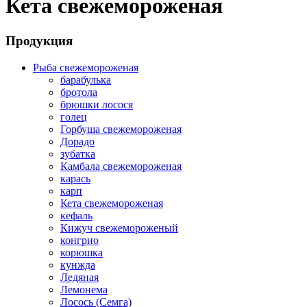
Кета свежемороженая
Продукция
Рыба свежемороженая
барабулька
бротола
брюшки лосося
голец
Горбуша свежемороженая
Дорадо
зубатка
Камбала свежемороженая
карась
карп
Кета свежемороженая
кефаль
Кижуч свежемороженый
конгрио
корюшка
кунжда
Ледяная
Лемонема
Лосось (Семга)