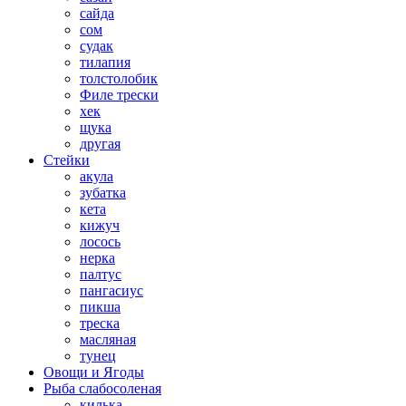
сайда
сом
судак
тилапия
толстолобик
Филе трески
хек
щука
другая
Стейки
акула
зубатка
кета
кижуч
лосось
нерка
палтус
пангасиус
пикша
треска
масляная
тунец
Овощи и Ягоды
Рыба слабосоленая
килька