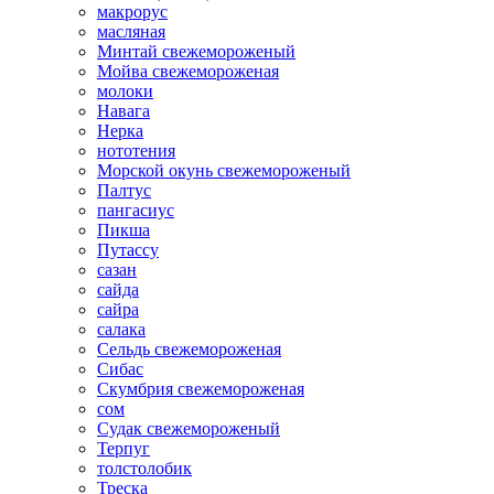
макрорус
масляная
Минтай свежемороженый
Мойва свежемороженая
молоки
Навага
Нерка
нототения
Морской окунь свежемороженый
Палтус
пангасиус
Пикша
Путассу
сазан
сайда
сайра
салака
Сельдь свежемороженая
Сибас
Скумбрия свежемороженая
сом
Судак свежемороженый
Терпуг
толстолобик
Треска