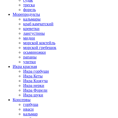
судак
треска
форель
Морепродукты
кальмары
краб камчатский
креветки
лангустины
мидии
морской коктейль
морской гребешок
осьминожки
рапаны
улитки
Икра красная
Икра горбуши
Икра Кеты
Икра Кижуча
Икра нерки
Икра Форели
Икра щуки
Консервы
горбуша
иваси
кальмар