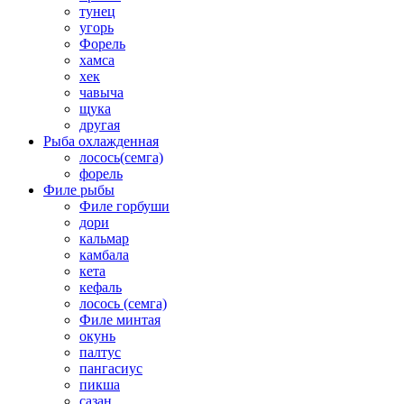
тунец
угорь
Форель
хамса
хек
чавыча
щука
другая
Рыба охлажденная
лосось(семга)
форель
Филе рыбы
Филе горбуши
дори
кальмар
камбала
кета
кефаль
лосось (семга)
Филе минтая
окунь
палтус
пангасиус
пикша
сазан