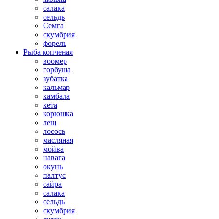
салака
сельдь
Семга
скумбрия
форель
Рыба копченая
воомер
горбуша
зубатка
кальмар
камбала
кета
корюшка
лещ
лосось
масляная
мойва
навага
окунь
палтус
сайра
салака
сельдь
скумбрия