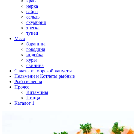
краб
нерка
сайра
сельдь
скумбрия
треска
тунец
Мясо
баранина
говядина
индейка
куры
свинина
Салаты из морской капусты
Пельмени и Котлеты рыбные
Рыба вяленая
Прочее
Витамины
Пицца
Каталог 1