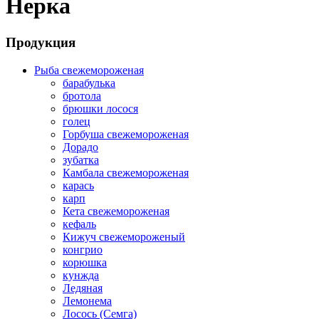
Нерка
Продукция
Рыба свежемороженая
барабулька
бротола
брюшки лосося
голец
Горбуша свежемороженая
Дорадо
зубатка
Камбала свежемороженая
карась
карп
Кета свежемороженая
кефаль
Кижуч свежемороженый
конгрио
корюшка
кунжда
Ледяная
Лемонема
Лосось (Семга)