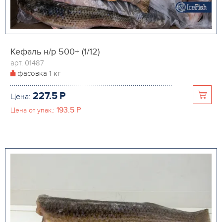
Кефаль н/р 500+ (1/12)
арт. 01487
фасовка
1 кг
227.5
P
Цена:
193.5
P
Цена от упак.: