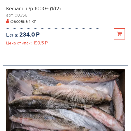
Кефаль н/р 1000+ (1/12)
арт. 00356
фасовка
1 кг
234.0
P
Цена:
199.5
P
Цена от упак.: