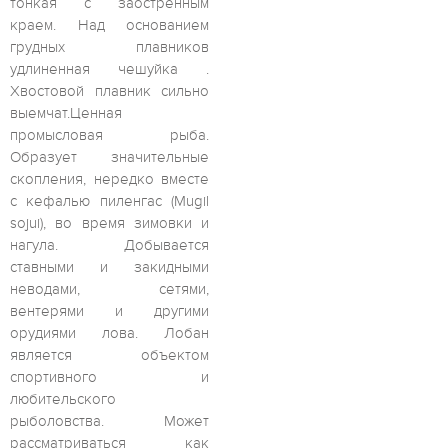
тонкая с заостренным
краем. Над основанием
грудных плавников
удлиненная чешуйка .
Хвостовой плавник сильно
выемчат.Ценная
промысловая рыба.
Образует значительные
скопления, нередко вместе
с кефалью пиленгас (Mugil
sojui), во время зимовки и
нагула. Добывается
ставными и закидными
неводами, сетями,
вентерями и другими
орудиями лова. Лобан
является объектом
спортивного и
любительского
рыболовства. Может
рассматриваться как