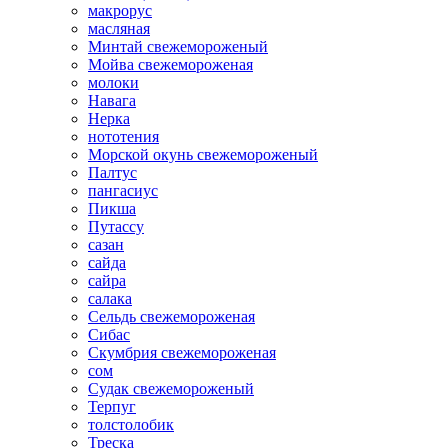
макрорус
масляная
Минтай свежемороженый
Мойва свежемороженая
молоки
Навага
Нерка
нототения
Морской окунь свежемороженый
Палтус
пангасиус
Пикша
Путассу
сазан
сайда
сайра
салака
Сельдь свежемороженая
Сибас
Скумбрия свежемороженая
сом
Судак свежемороженый
Терпуг
толстолобик
Треска