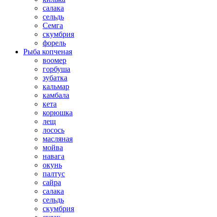
салака
сельдь
Семга
скумбрия
форель
Рыба копченая
воомер
горбуша
зубатка
кальмар
камбала
кета
корюшка
лещ
лосось
масляная
мойва
навага
окунь
палтус
сайра
салака
сельдь
скумбрия