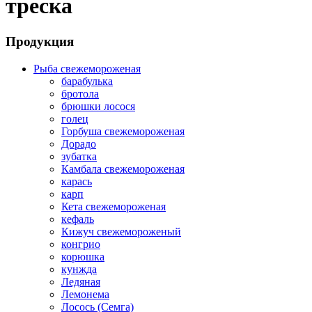
треска
Продукция
Рыба свежемороженая
барабулька
бротола
брюшки лосося
голец
Горбуша свежемороженая
Дорадо
зубатка
Камбала свежемороженая
карась
карп
Кета свежемороженая
кефаль
Кижуч свежемороженый
конгрио
корюшка
кунжда
Ледяная
Лемонема
Лосось (Семга)