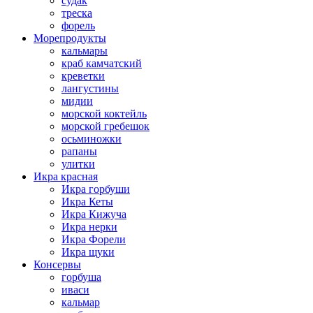
судак
треска
форель
Морепродукты
кальмары
краб камчатский
креветки
лангустины
мидии
морской коктейль
морской гребешок
осьминожки
рапаны
улитки
Икра красная
Икра горбуши
Икра Кеты
Икра Кижуча
Икра нерки
Икра Форели
Икра щуки
Консервы
горбуша
иваси
кальмар