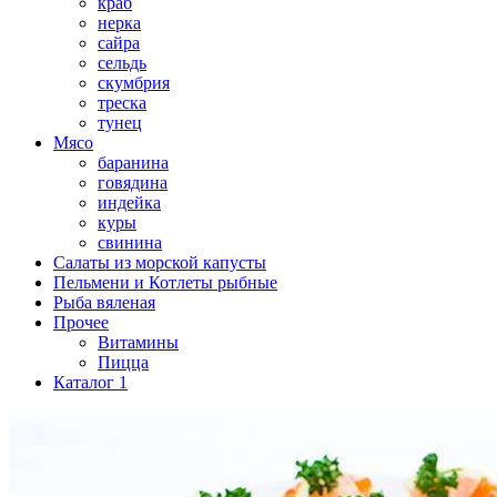
краб
нерка
сайра
сельдь
скумбрия
треска
тунец
Мясо
баранина
говядина
индейка
куры
свинина
Салаты из морской капусты
Пельмени и Котлеты рыбные
Рыба вяленая
Прочее
Витамины
Пицца
Каталог 1