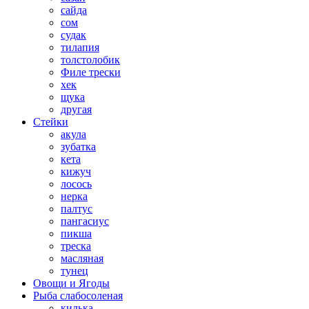
сайда
сом
судак
тилапия
толстолобик
Филе трески
хек
щука
другая
Стейки
акула
зубатка
кета
кижуч
лосось
нерка
палтус
пангасиус
пикша
треска
масляная
тунец
Овощи и Ягоды
Рыба слабосоленая
килька