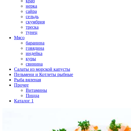
краб
нерка
сайра
сельдь
скумбрия
треска
тунец
Мясо
баранина
говядина
индейка
куры
свинина
Салаты из морской капусты
Пельмени и Котлеты рыбные
Рыба вяленая
Прочее
Витамины
Пицца
Каталог 1