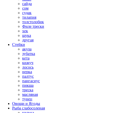
сайда
сом
судак
тилапия
толстолобик
Филе трески
хек
щука
другая
Стейки
акула
зубатка
кета
кижуч
лосось
нерка
палтус
пангасиус
пикша
треска
масляная
тунец
Овощи и Ягоды
Рыба слабосоленая
килька