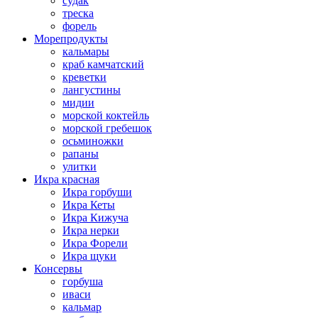
судак
треска
форель
Морепродукты
кальмары
краб камчатский
креветки
лангустины
мидии
морской коктейль
морской гребешок
осьминожки
рапаны
улитки
Икра красная
Икра горбуши
Икра Кеты
Икра Кижуча
Икра нерки
Икра Форели
Икра щуки
Консервы
горбуша
иваси
кальмар