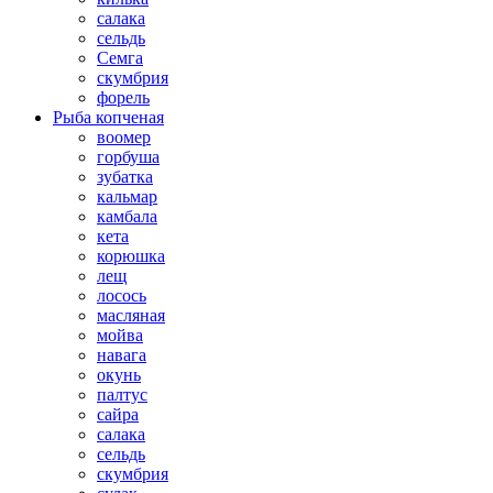
салака
сельдь
Семга
скумбрия
форель
Рыба копченая
воомер
горбуша
зубатка
кальмар
камбала
кета
корюшка
лещ
лосось
масляная
мойва
навага
окунь
палтус
сайра
салака
сельдь
скумбрия