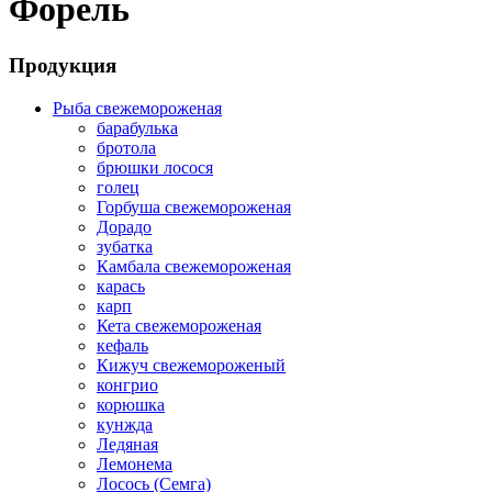
Форель
Продукция
Рыба свежемороженая
барабулька
бротола
брюшки лосося
голец
Горбуша свежемороженая
Дорадо
зубатка
Камбала свежемороженая
карась
карп
Кета свежемороженая
кефаль
Кижуч свежемороженый
конгрио
корюшка
кунжда
Ледяная
Лемонема
Лосось (Семга)