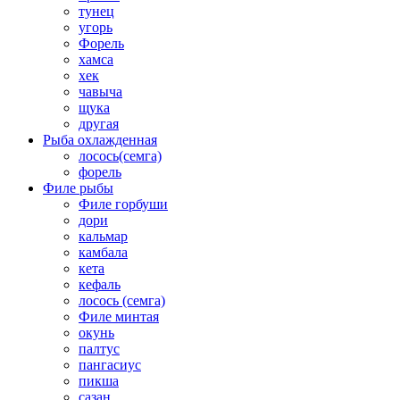
тунец
угорь
Форель
хамса
хек
чавыча
щука
другая
Рыба охлажденная
лосось(семга)
форель
Филе рыбы
Филе горбуши
дори
кальмар
камбала
кета
кефаль
лосось (семга)
Филе минтая
окунь
палтус
пангасиус
пикша
сазан