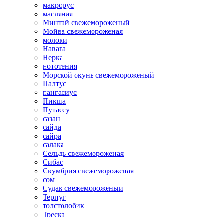
макрорус
масляная
Минтай свежемороженый
Мойва свежемороженая
молоки
Навага
Нерка
нототения
Морской окунь свежемороженый
Палтус
пангасиус
Пикша
Путассу
сазан
сайда
сайра
салака
Сельдь свежемороженая
Сибас
Скумбрия свежемороженая
сом
Судак свежемороженый
Терпуг
толстолобик
Треска