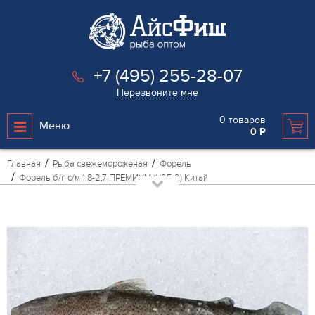
+7 (495) 255-28-07
Перезвоните мне
0
товаров
Меню
0
Р
Главная
Рыба свежемороженая
Форель
Форель б/г с/м 1,8-2,7 ПРЕМИУМ (1/25.2) Китай