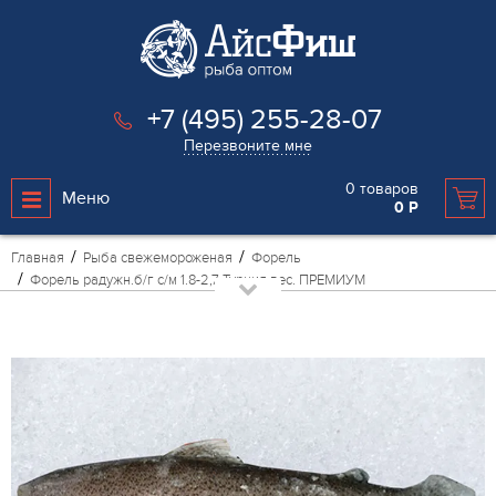
+7 (495) 255-28-07
Перезвоните мне
0
товаров
Меню
0
Р
Главная
Рыба свежемороженая
Форель
Форель радужн.б/г с/м 1.8-2,7 Турция вес. ПРЕМИУМ