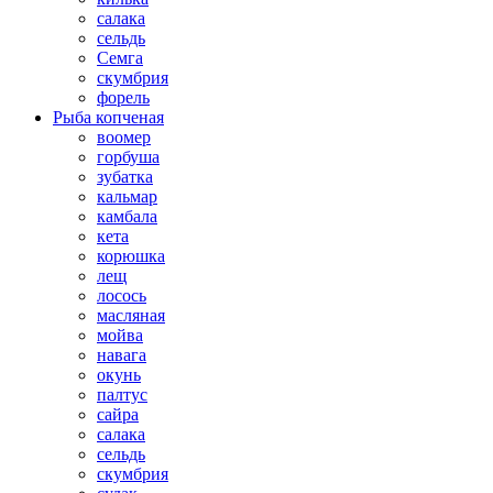
салака
сельдь
Семга
скумбрия
форель
Рыба копченая
воомер
горбуша
зубатка
кальмар
камбала
кета
корюшка
лещ
лосось
масляная
мойва
навага
окунь
палтус
сайра
салака
сельдь
скумбрия