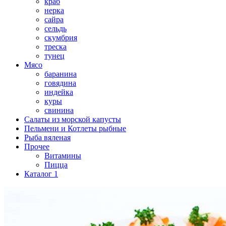
краб
нерка
сайра
сельдь
скумбрия
треска
тунец
Мясо
баранина
говядина
индейка
куры
свинина
Салаты из морской капусты
Пельмени и Котлеты рыбные
Рыба вяленая
Прочее
Витамины
Пицца
Каталог 1