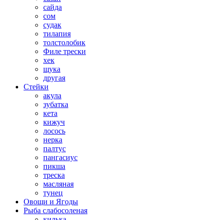
сайда
сом
судак
тилапия
толстолобик
Филе трески
хек
щука
другая
Стейки
акула
зубатка
кета
кижуч
лосось
нерка
палтус
пангасиус
пикша
треска
масляная
тунец
Овощи и Ягоды
Рыба слабосоленая
килька