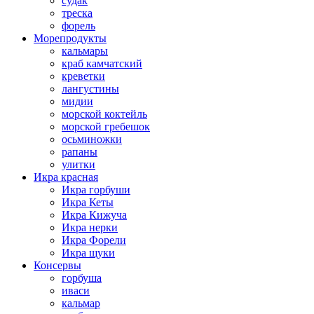
судак
треска
форель
Морепродукты
кальмары
краб камчатский
креветки
лангустины
мидии
морской коктейль
морской гребешок
осьминожки
рапаны
улитки
Икра красная
Икра горбуши
Икра Кеты
Икра Кижуча
Икра нерки
Икра Форели
Икра щуки
Консервы
горбуша
иваси
кальмар