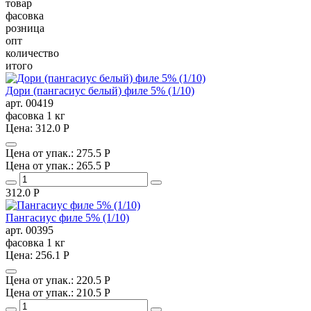
товар
фасовка
розница
опт
количество
итого
Дори (пангасиус белый) филе 5% (1/10)
арт. 00419
фасовка
1 кг
Цена:
312.0
P
Цена от упак.:
275.5
P
Цена от упак.:
265.5
P
312.0
Р
Пангасиус филе 5% (1/10)
арт. 00395
фасовка
1 кг
Цена:
256.1
P
Цена от упак.:
220.5
P
Цена от упак.:
210.5
P