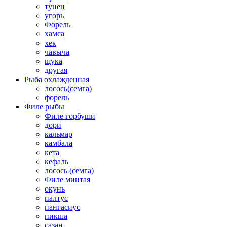
тунец
угорь
Форель
хамса
хек
чавыча
щука
другая
Рыба охлажденная
лосось(семга)
форель
Филе рыбы
Филе горбуши
дори
кальмар
камбала
кета
кефаль
лосось (семга)
Филе минтая
окунь
палтус
пангасиус
пикша
сазан