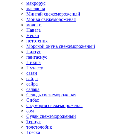
макрорус
масляная
Минтай свежемороженый
Мойва свежемороженая
молоки
Навага
Нерка
нототения
Морской окунь свежемороженый
Палтус
пангасиус
Пикша
Путассу
сазан
сайда
сайра
салака
Сельдь свежемороженая
Сибас
Скумбрия свежемороженая
сом
Судак свежемороженый
Терпуг
толстолобик
Треска