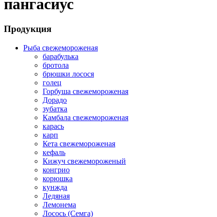
пангасиус
Продукция
Рыба свежемороженая
барабулька
бротола
брюшки лосося
голец
Горбуша свежемороженая
Дорадо
зубатка
Камбала свежемороженая
карась
карп
Кета свежемороженая
кефаль
Кижуч свежемороженый
конгрио
корюшка
кунжда
Ледяная
Лемонема
Лосось (Семга)