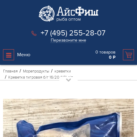
+7 (495) 255-28-07
Перезвоните мне
0
товаров
Меню
0
Р
Главная
Морепродукты
креветки
Креветка тигровая б/г 16/20 (1/9) с/п