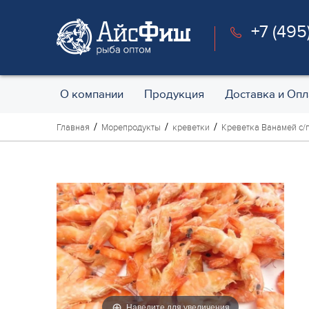
+7 (495
О компании
Продукция
Доставка и Опл
Главная
Морепродукты
креветки
Креветка Ванамей с/г 
Наведите для увеличения