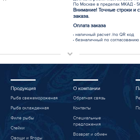
По Москве в пределах МКАД - 50
Внимание! Точные строки и 
заказа.
Оплата заказа
наличный расчет /по QR код
безналичный по согласованию
Продукция
О компании
П
Рыба свежемороженая
Обратная связь
Р
Рыба охлажденная
Контакты
П
Филе рыбы
Специальные
предложения
Стейки
Возврат и обмен
Овощи и Ягоды