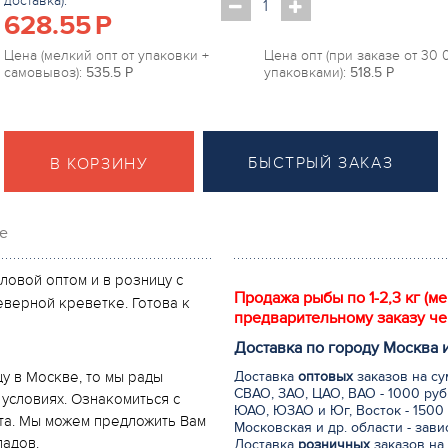
доставка):
628.55
P
Цена (мелкий опт от упаковки +
Цена опт (при заказе от 30
самовывоз):
535.5
P
упаковками):
518.5
P
БЫСТРЫЙ ЗАКАЗ
В КОРЗИНУ
е
ловой оптом и в розницу с
Продажа рыбы по 1-2,3 кг (м
верной креветке. Готова к
предварительному заказу че
Доставка по городу Москва 
Доставка
оптовых
заказов на су
цу в Москве, то мы рады
СВАО, ЗАО, ЦАО, ВАО - 1000 руб
условиях. Ознакомиться с
ЮАО, ЮЗАО и Юг, Восток - 1500 
йта. Мы можем предложить Вам
Московская и др. области - зав
ладов.
Доставка
розничных
заказов на 