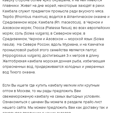
плавники. Живет на дне морей, некоторые заходят в реки.
Камбала служит предметом промысла ради вкусного мяса.
Тюрбо (Rhombus maximus), водится в Атлантическом океане и
Средиземном море; Камбала (Rh. maceoticus), в Черном и
Азовском морях; Глосса (Platessa flesus), во всех европейских
морях; соль (Solea vulgaris), в Северном море; в
Средиземном, Черном и Азовском — морской язык (Solea
nasuta). На Севере России, вдоль Мурмана, и на Камчатке
промысловой рыбой этого семейства является палтус
(Hippoglossus vulgaris), достигающая 3-х метров в длину.
Желтобрюхая камбала морская донная рыба, избегающая
опресненных вод, придерживается холодных и умеренных
вод Тихого океана.
Если Вы ищете где купить камбалу мелким или крупным
оптом в Москве, то мы рады предложить Вам
свежемороженую камбалу на самых выгодных условиях.
Ознакомиться с ценами Вы можете в разделе прайс-лист
нашего сайта. Мы можем предложить Вам как доставку так и
самовывоз продукции с наших складов.