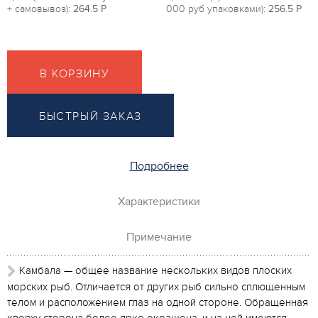
+ самовывоз):
264.5
P
000 руб упаковками):
256.5
P
В КОРЗИНУ
БЫСТРЫЙ ЗАКАЗ
Подробнее
Характеристики
Примечание
Камбала — общее название нескольких видов плоских
морских рыб. Отличается от других рыб сильно сплющенным
телом и расположением глаз на одной стороне. Обращенная
кверху сторона более ярко окрашена, и на ней имеются