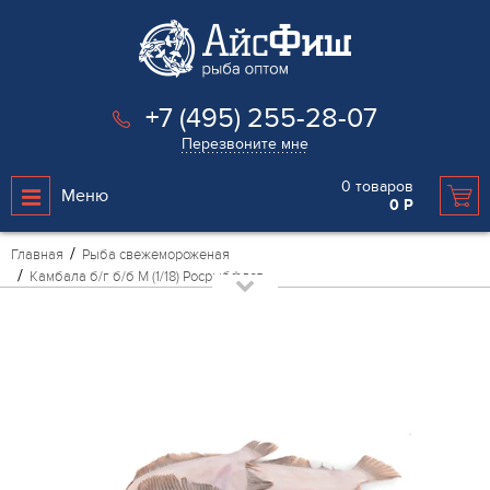
+7 (495) 255-28-07
Перезвоните мне
0
товаров
Меню
0
Р
Главная
Рыба свежемороженая
Камбала б/г б/б М (1/18) Росрыбфлот