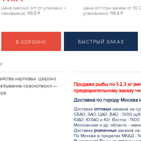
Цена (мелкий опт от упаковки +
Цена опт (при заказе от 30
самовывоз):
119.5
P
упаковками):
116.5
P
БЫСТРЫЙ ЗАКАЗ
В КОРЗИНУ
е
ейства карповых. Широко
Продажа рыбы по 1-2,3 кг (м
пребывание красноперки —
предварительному заказу че
ра.
Доставка по городу Москва 
Доставка
оптовых
заказов на су
СВАО, ЗАО, ЦАО, ВАО - 1000 руб
ЮАО, ЮЗАО и Юг, Восток - 1500 
Московская и др. области - зав
Доставка
розничных
заказов на 
По Москве в пределах МКАД - 50