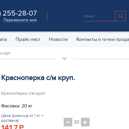
) 255-28-07
Перезвоните мне
ата
Прайс-лист
Новости
Контакты и точки прод
м круп.
Красноперка с/м круп.
Красноперка с/м круп.
Фасовка: 20 кг
Цена (розница от 1 кг +
доставка):
141.7
P