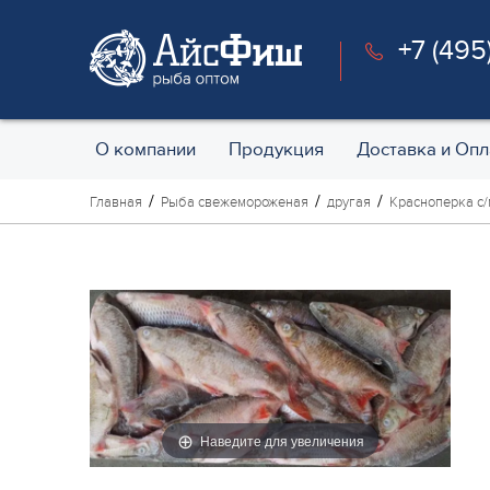
+7 (495
О компании
Продукция
Доставка и Опл
Главная
Рыба свежемороженая
другая
Красноперка с/
Наведите для увеличения