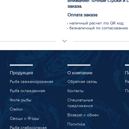
Внимание! Точные строки и 
заказа.
Оплата заказа
наличный расчет /по QR код
безналичный по согласованию
Продукция
О компании
П
Рыба свежемороженая
Обратная связь
Р
Рыба охлажденная
Контакты
П
Филе рыбы
Специальные
предложения
Стейки
Возврат и обмен
Овощи и Ягоды
Политика
Рыба слабосоленая