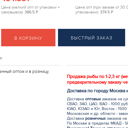
Цена (мелкий опт от упаковки +
Цена опт (при заказе от 30
самовывоз):
386.5
P
упаковками):
374.5
P
БЫСТРЫЙ ЗАКАЗ
В КОРЗИНУ
е
нный оптом и в розницу,
Продажа рыбы по 1-2,3 кг (м
предварительному заказу че
Доставка по городу Москва 
Доставка
оптовых
заказов на су
СВАО, ЗАО, ЦАО, ВАО - 1000 руб
ЮАО, ЮЗАО и Юг, Восток - 1500 
Московская и др. области - зав
Доставка
розничных
заказов на 
По Москве в пределах МКАД - 50