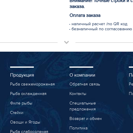
Внимание! Точные строки и 
заказа.
Оплата заказа
наличный расчет /по QR код
безналичный по согласованию
Продукция
О компании
П
Рыба свежемороженая
Обратная связь
Р
Рыба охлажденная
Контакты
П
Филе рыбы
Специальные
предложения
Стейки
Возврат и обмен
Овощи и Ягоды
Политика
Рыба слабосоленая