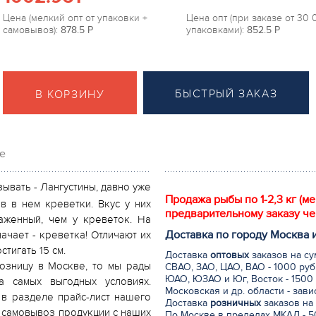
Цена (мелкий опт от упаковки +
Цена опт (при заказе от 30
самовывоз):
878.5
P
упаковками):
852.5
P
БЫСТРЫЙ ЗАКАЗ
В КОРЗИНУ
е
ывать - Лангустины, давно уже
Продажа рыбы по 1-2,3 кг (м
в в нем креветки. Вкус у них
предварительному заказу че
аженный, чем у креветок. На
Доставка по городу Москва 
ачает - креветка! Отличают их
тигать 15 см.
Доставка
оптовых
заказов на су
розницу в Москве, то мы рады
СВАО, ЗАО, ЦАО, ВАО - 1000 руб
ЮАО, ЮЗАО и Юг, Восток - 1500 
а самых выгодных условиях.
Московская и др. области - зав
в разделе прайс-лист нашего
Доставка
розничных
заказов на 
и самовывоз продукции с наших
По Москве в пределах МКАД - 50