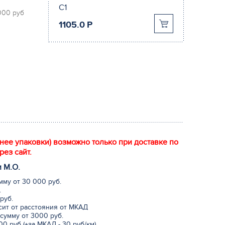
С1
 000 руб
1105.0
P
енее упаковки) возможно только при доставке по
рез сайт.
и М.
О
.
мму от 30 000 руб.
.
руб.
исит от расстояния от МКАД
сумму от 3000 руб.
0 руб (+за МКАД - 30 руб/км)