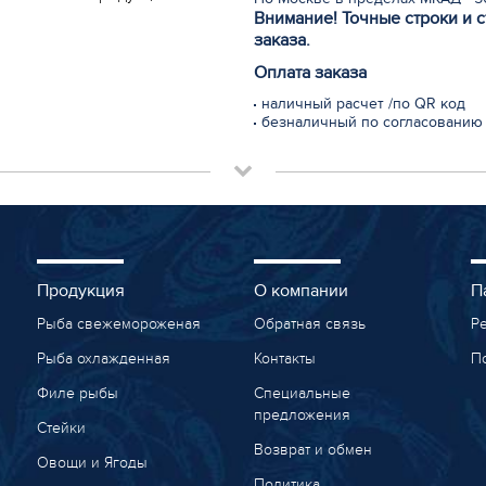
Внимание! Точные строки и 
заказа.
Оплата заказа
наличный расчет /по QR код
безналичный по согласованию
Продукция
О компании
П
Рыба свежемороженая
Обратная связь
Р
Рыба охлажденная
Контакты
П
Филе рыбы
Специальные
предложения
Стейки
Возврат и обмен
Овощи и Ягоды
Политика