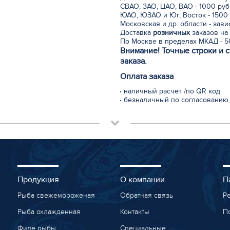
СВАО, ЗАО, ЦАО, ВАО - 1000 руб
ЮАО, ЮЗАО и Юг, Восток - 1500 
Московская и др. области - зав
Доставка
розничных
заказов на 
По Москве в пределах МКАД - 50
Внимание! Точные строки и 
заказа.
Оплата заказа
наличный расчет /по QR код
безналичный по согласованию
Продукция
О компании
П
Рыба свежемороженая
Обратная связь
Р
Рыба охлажденная
Контакты
П
Филе рыбы
Специальные