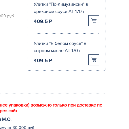
Улитки "По-лимузински" в
ореховом соусе АТ 170 г
 000 руб
409.5
P
Улитки "В белом соусе" в
сырном масле АТ 170 г
409.5
P
енее упаковки) возможно только при доставке по
рез сайт.
и М.
О
.
мму от 30 000 руб.