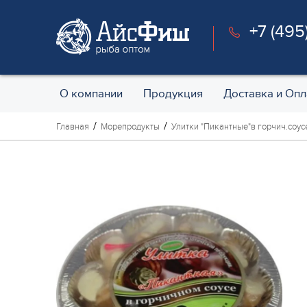
+7 (495
О компании
Продукция
Доставка и Опл
Главная
Морепродукты
Улитки "Пикантные"в горчич.соусе