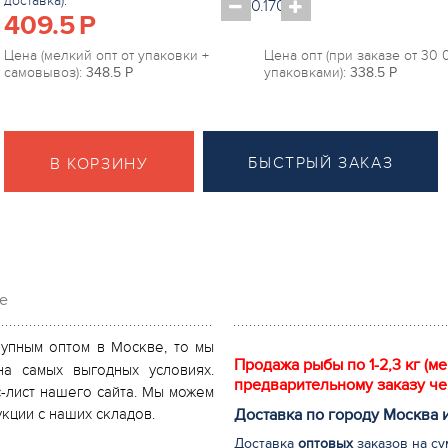
доставка):
409.5
P
Цена (мелкий опт от упаковки +
Цена опт (при заказе от 30
самовывоз):
348.5
P
упаковками):
338.5
P
БЫСТРЫЙ ЗАКАЗ
В КОРЗИНУ
е
рупным оптом в Москве, то мы
Продажа рыбы по 1-2,3 кг (м
а самых выгодных условиях.
предварительному заказу че
-лист нашего сайта. Мы можем
Доставка по городу Москва 
кции с наших складов.
Доставка
оптовых
заказов на су