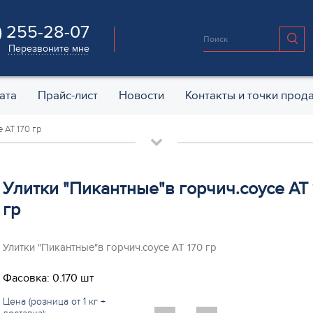
) 255-28-07
Перезвоните мне
ата
Прайс-лист
Новости
Контакты и точки прод
 АТ 170 гр
Улитки "Пикантные"в горчич.соусе АТ 
гр
Улитки "Пикантные"в горчич.соусе АТ 170 гр
Фасовка: 0.170 шт
Цена (розница от 1 кг +