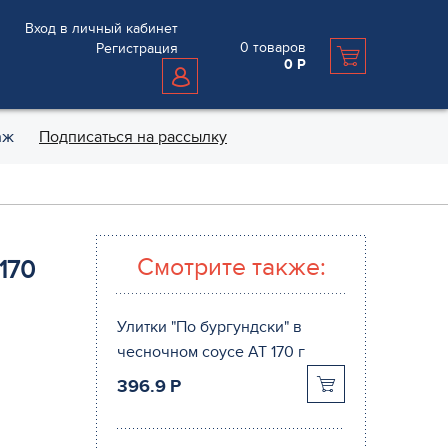
Вход в личный кабинет
0
товаров
Регистрация
0
Р
аж
Подписаться на рассылку
Смотрите также:
170
Улитки "По бургундски" в
чесночном соусе АТ 170 г
396.9
P