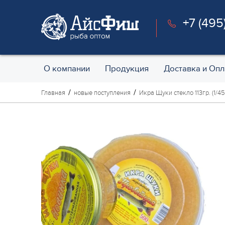
+7 (495
О компании
Продукция
Доставка и Опл
Главная
новые поступления
Икра Щуки стекло 113гр. (1/45