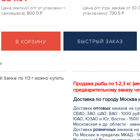
Цена (мелкий опт от упаковки +
Цена опт (при заказе от 30
самовывоз):
800.0
P
упаковками):
730.5
P
БЫСТРЫЙ ЗАКАЗ
В КОРЗИНУ
е
 банке по 113 г можно купить
Продажа рыбы по 1-2,3 кг (м
предварительному заказу че
Доставка по городу Москва 
Доставка
оптовых
заказов на су
СВАО, ЗАО, ЦАО, ВАО - 1000 руб
ЮАО, ЮЗАО и Юг, Восток - 1500 
Московская и др. области - зав
Доставка
розничных
заказов на 
По Москве в пределах МКАД - 50