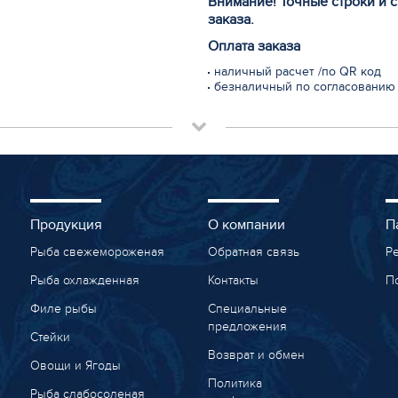
Внимание! Точные строки и 
заказа.
Оплата заказа
наличный расчет /по QR код
безналичный по согласованию
Продукция
О компании
П
Рыба свежемороженая
Обратная связь
Р
Рыба охлажденная
Контакты
П
Филе рыбы
Специальные
предложения
Стейки
Возврат и обмен
Овощи и Ягоды
Политика
Рыба слабосоленая