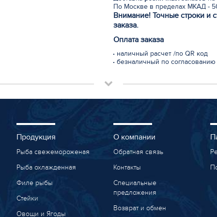
По Москве в пределах МКАД - 50
Внимание! Точные строки и 
заказа.
Оплата заказа
наличный расчет /по QR код
безналичный по согласованию
Продукция
О компании
П
Рыба свежемороженая
Обратная связь
Р
Рыба охлажденная
Контакты
П
Филе рыбы
Специальные
предложения
Стейки
Возврат и обмен
Овощи и Ягоды