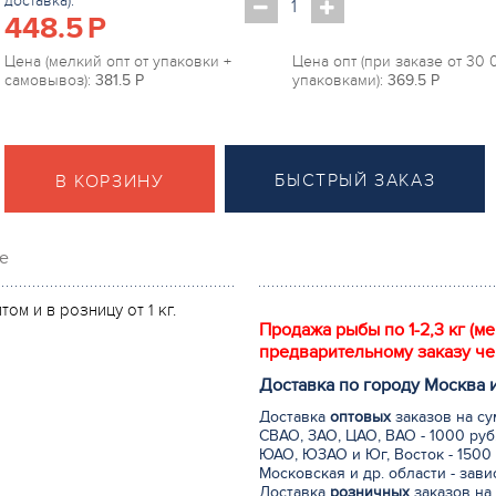
доставка):
448.5
P
Цена (мелкий опт от упаковки +
Цена опт (при заказе от 30
самовывоз):
381.5
P
упаковками):
369.5
P
БЫСТРЫЙ ЗАКАЗ
В КОРЗИНУ
е
м и в розницу от 1 кг.
Продажа рыбы по 1-2,3 кг (м
предварительному заказу че
Доставка по городу Москва 
Доставка
оптовых
заказов на су
СВАО, ЗАО, ЦАО, ВАО - 1000 руб
ЮАО, ЮЗАО и Юг, Восток - 1500 
Московская и др. области - зав
Доставка
розничных
заказов на 