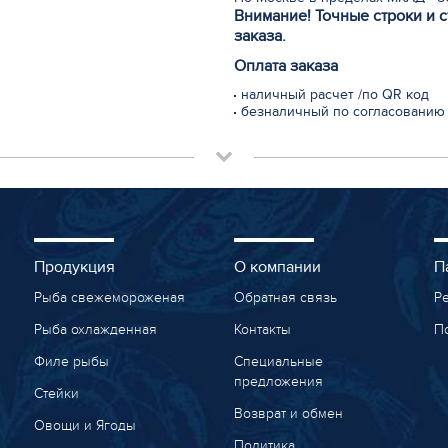
Внимание! Точные строки и 
заказа.
Оплата заказа
наличный расчет /по QR код
безналичный по согласованию
Продукция
О компании
П
Рыба свежемороженая
Обратная связь
Р
Рыба охлажденная
Контакты
П
Филе рыбы
Специальные
предложения
Стейки
Возврат и обмен
Овощи и Ягоды
Политика