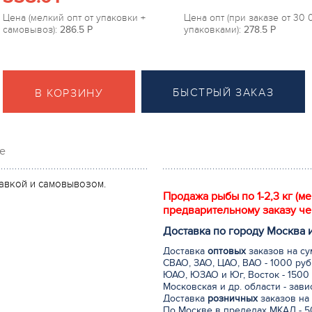
Цена (мелкий опт от упаковки +
Цена опт (при заказе от 30
самовывоз):
286.5
P
упаковками):
278.5
P
БЫСТРЫЙ ЗАКАЗ
В КОРЗИНУ
е
ставкой и самовывозом.
Продажа рыбы по 1-2,3 кг (м
предварительному заказу че
Доставка по городу Москва 
Доставка
оптовых
заказов на су
СВАО, ЗАО, ЦАО, ВАО - 1000 руб
ЮАО, ЮЗАО и Юг, Восток - 1500 
Московская и др. области - зав
Доставка
розничных
заказов на 
По Москве в пределах МКАД - 50