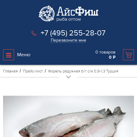
+7 (495) 255-28-07
Перезвоните мне
0
товаров
Меню
0
Р
Главная
Прайс-лист
Форель радужная б/г с/м 0,9-1,3 Турция