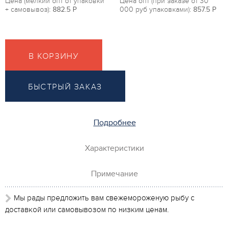
Цена (мелкий опт от упаковки
Цена опт (при заказе от 30
+ самовывоз):
882.5
P
000 руб упаковками):
857.5
P
В КОРЗИНУ
БЫСТРЫЙ ЗАКАЗ
Подробнее
Характеристики
Примечание
Мы рады предложить вам свежемороженую рыбу с
доставкой или самовывозом по низким ценам.