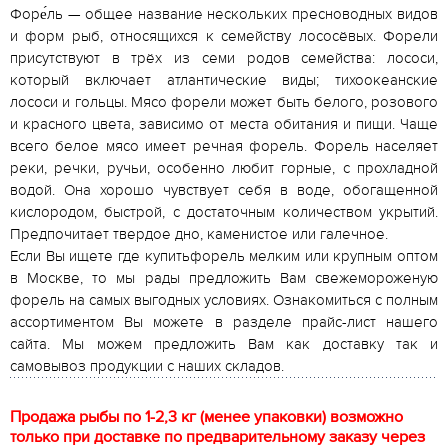
Форе́ль — общее название нескольких пресноводных видов
и форм рыб, относящихся к семейству лососёвых. Форели
присутствуют в трёх из семи родов семейства: лососи,
который включает атлантические виды; тихоокеанские
лососи и гольцы. Мясо форели может быть белого, розового
и красного цвета, зависимо от места обитания и пищи. Чаще
всего белое мясо имеет речная форель. Форель населяет
реки, речки, ручьи, особенно любит горные, с прохладной
водой. Она хорошо чувствует себя в воде, обогащенной
кислородом, быстрой, с достаточным количеством укрытий.
Предпочитает твердое дно, каменистое или галечное.
Если Вы ищете где купитьфорель мелким или крупным оптом
в Москве, то мы рады предложить Вам свежемороженую
форель на самых выгодных условиях. Ознакомиться с полным
ассортиментом Вы можете в разделе прайс-лист нашего
сайта. Мы можем предложить Вам как доставку так и
самовывоз продукции с наших складов.
Продажа рыбы по 1-2,3 кг (менее упаковки) возможно
только при доставке по предварительному заказу через