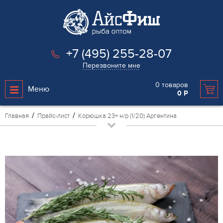
+7 (495) 255-28-07
Перезвоните мне
0
товаров
Меню
0
Р
Главная
Прайс-лист
Корюшка 23+ н/р (1/20) Аргентина