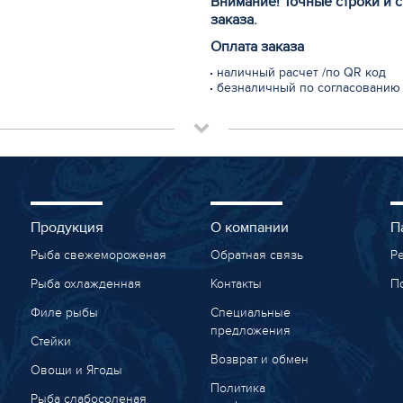
Внимание! Точные строки и 
заказа.
Оплата заказа
наличный расчет /по QR код
безналичный по согласованию
Продукция
О компании
П
Рыба свежемороженая
Обратная связь
Р
Рыба охлажденная
Контакты
П
Филе рыбы
Специальные
предложения
Стейки
Возврат и обмен
Овощи и Ягоды
Политика
Рыба слабосоленая