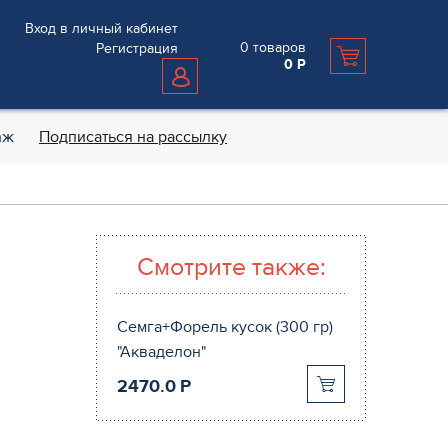
Вход в личный кабинет
0
товаров
Регистрация
0
Р
аж
Подписаться на рассылку
Смотрите также:
Семга+Форель кусок (300 гр)
"Акваделон"
2470.0
P