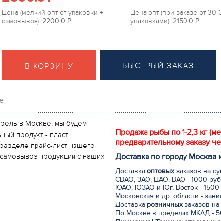
Цена (мелкий опт от упаковки +
Цена опт (при заказе от 30
самовывоз):
2200.0
P
упаковками):
2150.0
P
БЫСТРЫЙ ЗАКАЗ
В КОРЗИНУ
е
орель в Москве, мы будем
Продажа рыбы по 1-2,3 кг (м
ный продукт - пласт
предварительному заказу че
 разделе прайс-лист нашего
Доставка по городу Москва 
и самовывоз продукции с наших
Доставка
оптовых
заказов на су
СВАО, ЗАО, ЦАО, ВАО - 1000 руб
ЮАО, ЮЗАО и Юг, Восток - 1500 
Московская и др. области - зав
Доставка
розничных
заказов на 
По Москве в пределах МКАД - 50