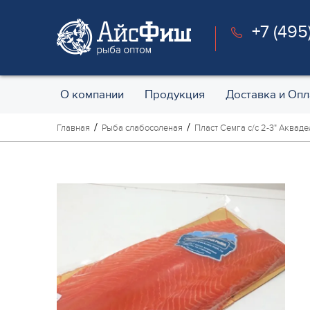
+7 (495
О компании
Продукция
Доставка и Опл
Главная
Рыба слабосоленая
Пласт Семга с/с 2-3" Акваде