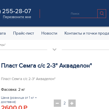
) 255-28-07
Перезвоните мне
ата
Прайс-лист
Новости
Контакты и точки прод
лон"
Пласт Семга с/с 2-3" Акваделон"
Пласт Семга с/с 2-3" Акваделон"
Фасовка: 2 кг
Цена (розница от 1 кг +
доставка):
2600.0
P