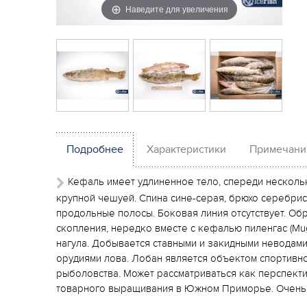
Наведите для увеличения
Подробнее
Характеристики
Примечани
Кефаль имеет удлиненное тело, спереди несколь
крупной чешуей. Спина сине-серая, брюхо серебрис
продольные полосы. Боковая линия отсутствует. Об
скопления, нередко вместе с кефалью пиленгас (Mugi
нагула. Добывается ставными и закидными неводами,
орудиями лова. Лобан является объектом спортивн
рыболовства. Может рассматриваться как перспект
товарного выращивания в Южном Приморье. Очень 