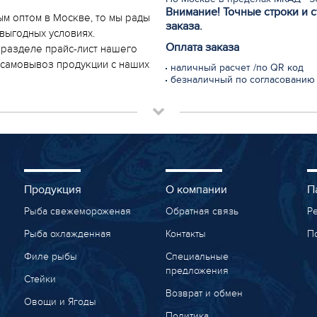
Внимание! Точные строки и 
ым оптом в Москве, то мы рады
заказа.
выгодных условиях.
Оплата заказа
 разделе прайс-лист нашего
и самовывоз продукции с наших
наличный расчет /по QR код
безналичный по согласованию
Продукция
О компании
П
Рыба свежемороженая
Обратная связь
Р
Рыба охлажденная
Контакты
П
Филе рыбы
Специальные
предложения
Стейки
Возврат и обмен
Овощи и Ягоды
Политика