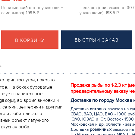
Цена (мелкий опт от упаковки +
Цена опт (при заказе от 30
самовывоз):
199.5
P
упаковками):
193.5
P
БЫСТРЫЙ ЗАКАЗ
В КОРЗИНУ
е
ко приплюснутое, покрыто
Продажа рыбы по 1-2,3 кг (м
тое. На боках буроватые
предварительному заказу че
разует значительные
Доставка по городу Москва 
l sojui), во время зимовки и
 сетями, вентерями и другими
Доставка
оптовых
заказов на су
ого и любительского
СВАО, ЗАО, ЦАО, ВАО - 1000 руб
ЮАО, ЮЗАО и Юг, Восток - 1500 
ивный объект лагунного
Московская и др. области - зав
вкусная рыба.
Доставка
розничных
заказов на 
По Москве в пределах МКАД - 50