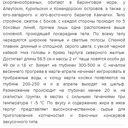
скорпенообразных, обитают в Беринговом море, у
Алеутских, Курильских и Командорских островов, а также у
юго-западного и юго-восточного берегов Камчатки. Тело
стройное, сжатое с боков, с каждой стороны проходит по 5
боковых линий, причем лишь одна расположена выше
основной, проходящей посередине тела. По всему телу
чередуются широкие темные и светлые полосы. Спинной
плавник длинный и сплошной, серого цвета, с узкой черной
каймой. Низ головы и брюхо терпуга северного желтые.
Достигает длины 56,5 см и массы 2 кг. Чаще ловятся особи до
49 см и 1,6 кг. Зимует на глубинах 300-500 м. С началом
весеннего прогрева в марте-апреле начинает мигрировать в
прибрежные воды, к концу марта косяки появляются на
глубине 200-250 м и в апреле выходят на шельф.
Размножение происходит на глубинах менее 20 м, на
скалистых грунтах, в местах с сильными течениями при
температуре 1 -5 °С. По вкусу и содержанию жира в мясе
терпуг представляет высококачественное сырье для
приготовления копченостей и баночных консервов
закусочного типа.