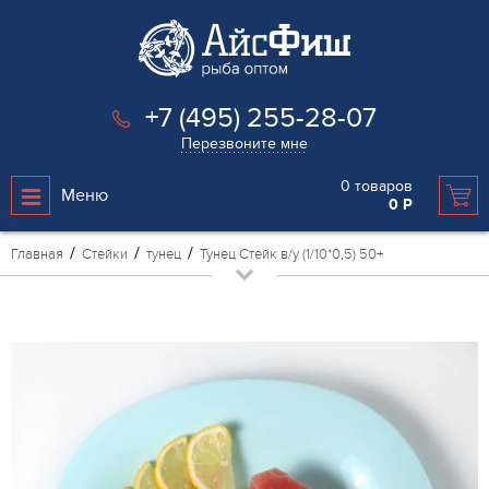
+7 (495) 255-28-07
Перезвоните мне
0
товаров
Меню
0
Р
Главная
Стейки
тунец
Тунец Стейк в/у (1/10*0,5) 50+