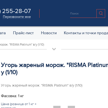
) 255-28-07
Перезвоните мне
ата
Прайс-лист
Новости
Контакты и точки прод
рож. "RISMA Platinum" в/у (1/10)
Угорь жареный морож. "RISMA Platinum
у (1/10)
Угорь жареный морож. "RISMA Platinum" в/у (1/10)
Фасовка: 1 кг
Цена (розница от 1 кг +