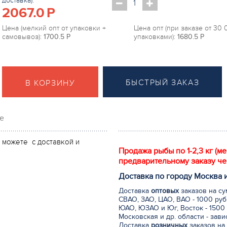
доставка):
2067.0
P
Цена (мелкий опт от упаковки +
Цена опт (при заказе от 30
самовывоз):
1700.5
P
упаковками):
1680.5
P
БЫСТРЫЙ ЗАКАЗ
В КОРЗИНУ
е
ы можете с доставкой и
Продажа рыбы по 1-2,3 кг (м
предварительному заказу че
Доставка по городу Москва 
Доставка
оптовых
заказов на су
СВАО, ЗАО, ЦАО, ВАО - 1000 руб
ЮАО, ЮЗАО и Юг, Восток - 1500 
Московская и др. области - зав
Доставка
розничных
заказов на 