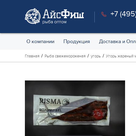
+7 (495
О компании
Продукция
Доставка и Опл
Главная
Рыба свежемороженая
угорь
Угорь жареный мо