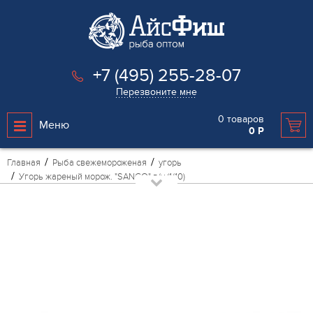
+7 (495) 255-28-07
Перезвоните мне
0
товаров
Меню
0
Р
Главная
Рыба свежемороженая
угорь
Угорь жареный морож. "SANGO" в/у (1/10)