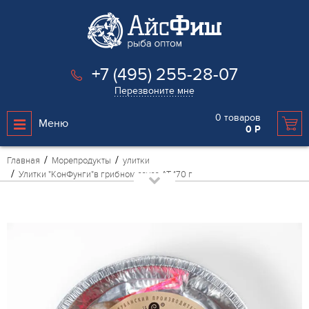
+7 (495) 255-28-07
Перезвоните мне
0
товаров
Меню
0
Р
Главная
Морепродукты
улитки
Улитки "КонФунги"в грибном соусе АТ 170 г