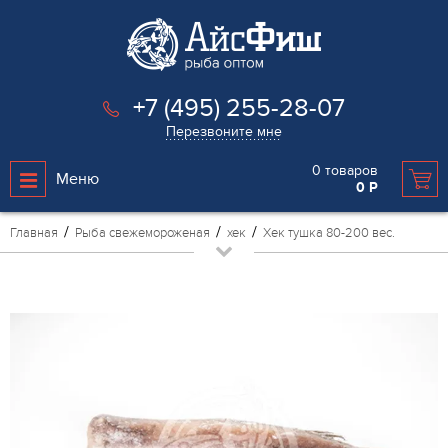
+7 (495) 255-28-07
Перезвоните мне
0
товаров
Меню
0
Р
Главная
Рыба свежемороженая
хек
Хек тушка 80-200 вес.