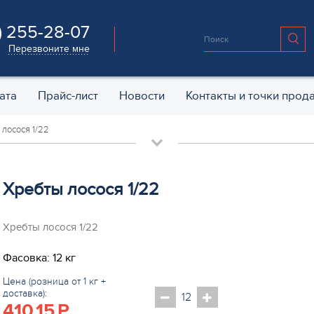
) 255-28-07
Перезвоните мне
ата
Прайс-лист
Новости
Контакты и точки прод
 лосося 1/22
Хребты лосося 1/22
Хребты лосося 1/22
Фасовка: 12 кг
Цена (розница от 1 кг +
доставка):
410.15
P