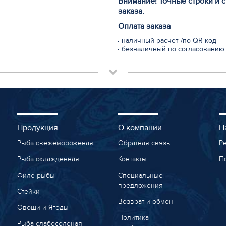
Внимание! Точные строки и 
заказа.
Оплата заказа
наличный расчет /по QR код
безналичный по согласованию
Продукция
О компании
П
Рыба свежемороженая
Обратная связь
Р
Рыба охлажденная
Контакты
П
Филе рыбы
Специальные
предложения
Стейки
Возврат и обмен
Овощи и Ягоды
Политика
Рыба слабосоленая