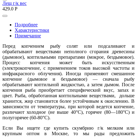
Лещ г/к вес
429.0
P
Подробнее
Характеристики
Примечание
Перед копчением рыбу солят или подсаливают и
обрабатывают веществами неполного сгорания древесины
(дымовое), коптильными препаратами (мокрое, бездымовое).
Процесс копчения может быть искусственным
(электрокопчение, с применением токов высокой частоты и
инфракрасного облучения). Иногда применяют смешанное
копчение (дымовое и бездымовое) — сначала рыбу
обрабатывают коптильной жидкостью, а затем дымом. После
копчения рыба приобретает специфический вкус, запах и
цвет. Рыба, обработанная коптильными веществами, дольше
хранится, жир становится более устойчивым к окислению. В
зависимости от температуры, при которой ведется копчение,
различают холодное (не выше 40°С), горячее (80—180°С) и
полугорячее (60-80°С).
Если Вы ищете где купить скумбрию г/к мелким или
крупным оптом в Москве, то мы рады предложить